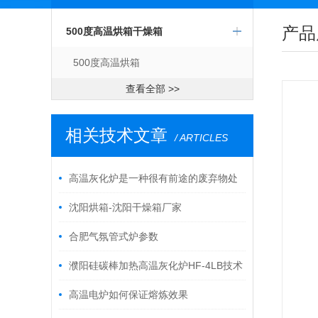
产品
500度高温烘箱干燥箱
500度高温烘箱
查看全部 >>
相关技术文章
/ ARTICLES
高温灰化炉是一种很有前途的废弃物处
理设备
沈阳烘箱-沈阳干燥箱厂家
合肥气氛管式炉参数
濮阳硅碳棒加热高温灰化炉HF-4LB技术
参数
高温电炉如何保证熔炼效果