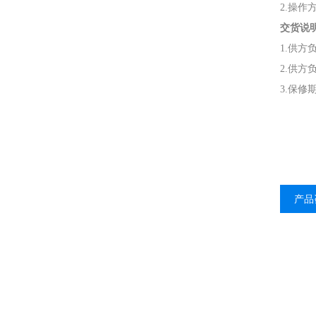
2.操
交货说
1.供方
2.供
3.保
产品