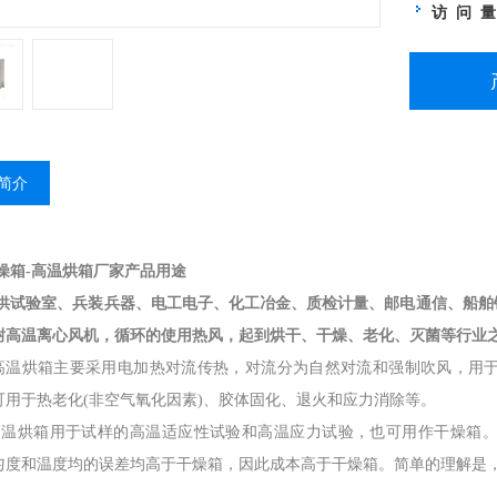
访 问 
简介
燥箱-高温烘箱厂家
产品用途
供试验室、兵装兵器、电工电子、化工冶金、质检计量、邮电通信、船舶
耐高温离心风机，循环的使用热风，起到烘干、干燥、老化、灭菌等行业
高温烘箱主要采用电加热对流传热，对流分为自然对流和强制吹风，用
可用于热老化(非空气氧化因素)、胶体固化、退火和应力消除等。
高温烘箱用于试样的高温适应性试验和高温应力试验，也可用作干燥箱
匀度和温度均的误差均高于干燥箱，因此成本高于干燥箱。简单的理解是