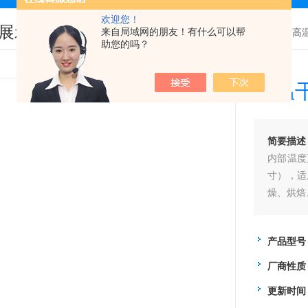
欢迎您！
展示
来自局域网的朋友！有什么可以帮
您现在的位置：
首页
>
产品展示
>
500度
助您的吗？
高温
简要描述
内部温度
寸），适
燥、烘焙
产品型号
厂商性质
更新时间