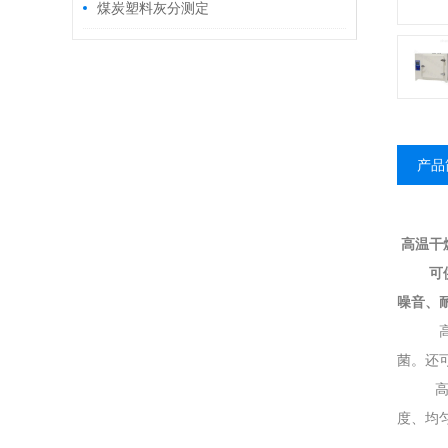
煤炭塑料灰分测定
产品
高温干
可
噪音、
菌。还
度、均