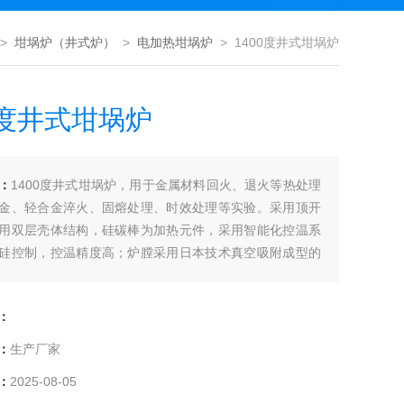
>
坩埚炉（井式炉）
>
电加热坩埚炉
> 1400度井式坩埚炉
0度井式坩埚炉
：
1400度井式坩埚炉，用于金属材料回火、退火等热处理
金、轻合金淬火、固熔处理、时效处理等实验。采用顶开
用双层壳体结构，硅碳棒为加热元件，采用智能化控温系
硅控制，控温精度高；炉膛采用日本技术真空吸附成型的
铝多晶纤维无机材料。
：
：
生产厂家
：
2025-08-05