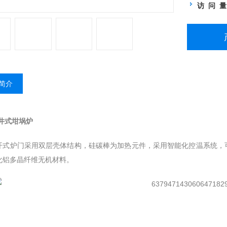
访 问 
简介
度井式坩埚炉
开式炉门采用双层壳体结构，硅碳棒为加热元件，采用智能化控温系统，
化铝多晶纤维无机材料。