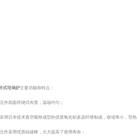
度井式坩埚炉
主要功能和特点：
热元件四面环绕式布置，温场均匀；
膛采用日本技术真空吸附成型的优质氧化铝多晶纤维制成，收缩率小，导
热元件采用优质硅碳棒，大大提高了使用寿命；