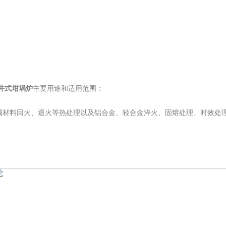
度井式坩埚炉
主要用途和适用范围：
属材料回火、退火等热处理以及铝合金、轻合金淬火、固熔处理、时效处