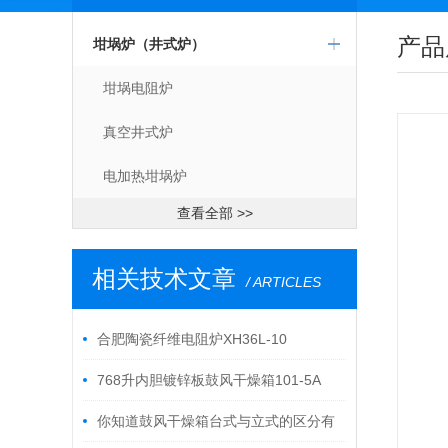
产品
坩埚炉（井式炉）
坩埚电阻炉
真空井式炉
电加热坩埚炉
查看全部 >>
相关技术文章
/ ARTICLES
合肥陶瓷纤维电阻炉XH36L-10
768升内胆镀锌板鼓风干燥箱101-5A
你知道鼓风干燥箱台式与立式的区分有