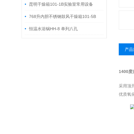
哪些么
昆明干燥箱101-1B实验室常用设备
768升内胆不锈钢鼓风干燥箱101-5B
恒温水浴锅HH-8 单列八孔
产品
1400
采用顶
优质氧