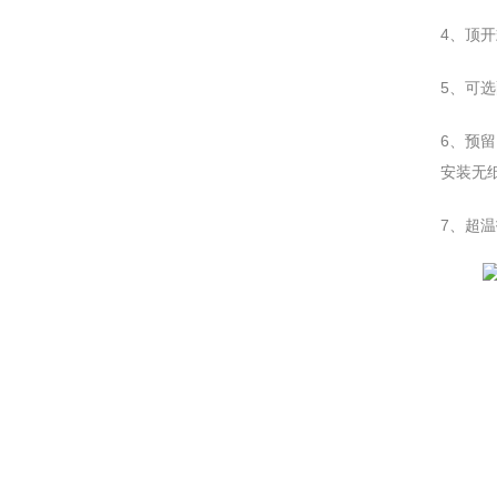
4、顶
5、可
6、预
安装无
7、超