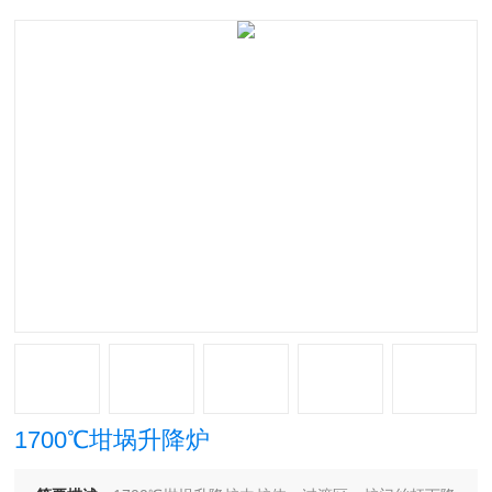
1700℃坩埚升降炉