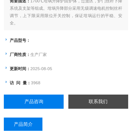
简要描述：
1700℃坩埚升降炉由炉体，过渡区，炉门丝杆下降
系统及支架等组成。坩埚升降部分采用无级调速电机控制丝杆
调节，上下限采用限位开关控制，保证坩埚运行的平稳、安
全。
产品型号：
厂商性质：
生产厂家
更新时间：
2025-08-05
访 问 量：
3968
产品咨询
联系我们
产品简介