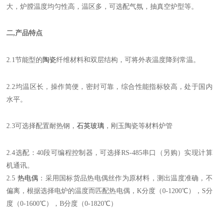
大，炉膛温度均匀性高，温区多，可选配气氛，抽真空炉型等。
二,产品特点
2.1节能型的
陶瓷
纤维材料和双层结构，可将外表温度降到常温。
2.2均温区长，操作简便，密封可靠，综合性能指标较高，处于国内
水平。
2.3可选择配置耐热钢，
石英玻璃
，刚玉陶瓷等材料炉管
2.4选配：40段可编程控制器，可选择RS-485串口（另购）实现计算
机通讯。
2.5
热电偶
：采用国标货品热电偶丝作为原材料，测出温度准确，不
偏离，根据选择电炉的温度而匹配热电偶，
K
分度（
0-1200
℃），
S
分
度（
0-1600
℃），
B
分度（
0-1820
℃）