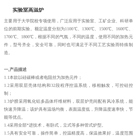
实验室高温炉
主要用于大学院校专项使用，广泛应用于实验室、工矿企业、科研单
位的前期实验。额定温度分别为1100℃、1300℃、1500℃、1600℃、
1700℃、1800℃，根据不同的气氛，不同的温度，使用不同的加热元
件，型号齐全，安全可靠，同时也可满足于不同工艺实验而特殊制
造。
一,
产品描述
1.1本款以硅碳棒或者电阻丝为加热元件；
1.2采用双层壳体结构和32段程序控温系统，移相触发，可控硅控
制；
1.3炉膛采用氧化铝多晶体纤维材料，双层炉壳间配有风冷系统，能
快速升降温；该炉具有温场均衡，表面温度低，升降温度速率快，节
能等优点。
1.4采用全部*进技术，有卧式，立式等多种管式炉型。
1.5具有安全可靠，操作简单，控温精度高，保温效果好，温度范围