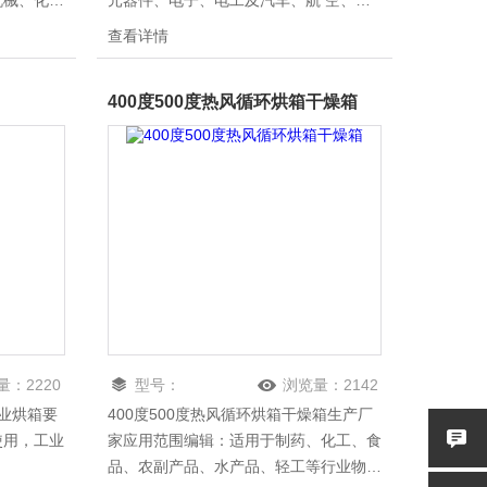
机械、化
元器件、电子、电工及汽车、航 空、通
恒温试验。
讯、塑胶、机械、化工、食品、化学品、
查看详情
校等单位的
五金工具在恒温环境条件下作干燥和各种
恒温适应性试验。
400度500度热风循环烘箱干燥箱
量：
2220
型号：
浏览量：
2142
业烘箱要
400度500度热风循环烘箱干燥箱生产厂
使用，工业
家应用范围编辑：适用于制药、化工、食
品、农副产品、水产品、轻工等行业物料