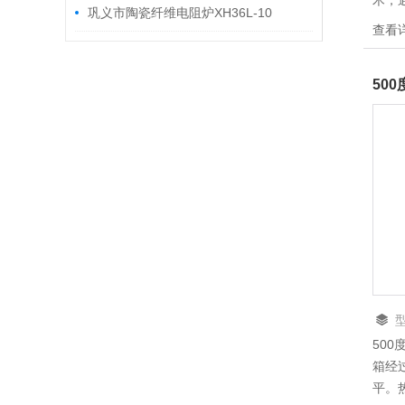
术，
巩义市陶瓷纤维电阻炉XH36L-10
当它
查看
能，
周期
50
50
箱经
平。