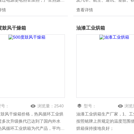
通过电源使电热管加热，产生热源，
及汽车、航空、通讯、塑胶、
被加热物体吸收时可直接转变为热
工、食品、五金工具的干燥和
详情
查看详情
从而获得*干燥效果，达到缩短生产
广泛用于企业化验室、科研院
，节约能源，提高产品质量等目的；
应用。
0度鼓风干燥箱
油漆工业烘箱
型号：
浏览量：
2540
型号：
浏览
0度鼓风干燥箱价格，热风循环工业烘
油漆工业烘箱生产厂家，1、工
过多次升级换代已达到了国内外水
按照铭牌上所规定的温度范围
热风循环工业烘箱为代产品，平均热
烘箱保持接地良好；