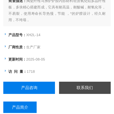
简要描述：
陶瓷纤维马弗炉炉膛内部材料轻质氧化铝多晶纤维
板，多块精心搭建而成，它具有耐高温，耐酸碱，耐氧化等，
不易裂，使用寿命长导热慢，节能 ，*的炉膛设计，经久耐
用，不垮塌，
产品型号：
XH2L-14
厂商性质：
生产厂家
更新时间：
2025-08-05
访 问 量：
1718
产品咨询
联系我们
产品简介