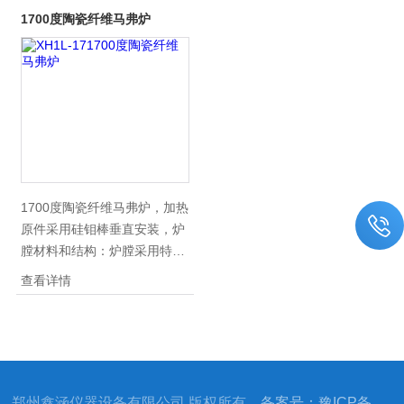
1700度陶瓷纤维马弗炉
1700度陶瓷纤维马弗炉，加热
原件采用硅钼棒垂直安装，炉
膛材料和结构：炉膛采用特种
陶瓷纤维材料和复合纤维材
查看详情
料，可长期使用不塌陷。具有
升温速度快、高温不掉粉、不
裂缝的*特征。重量轻，导热
系数小。
郑州鑫涵仪器设备有限公司 版权所有
备案号：豫ICP备