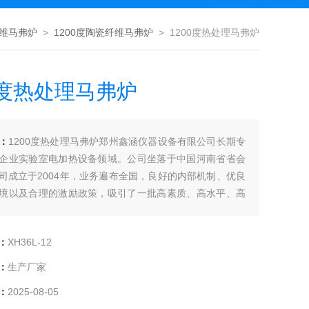
维马弗炉
>
1200度陶瓷纤维马弗炉
> 1200度热处理马弗炉
0度热处理马弗炉
：
1200度热处理马弗炉郑州鑫涵仪器设备有限公司长期专
企业实验室电加热设备领域。公司坐落于中国河南省省会
司成立于2004年，业务遍布全国，良好的内部机制、优良
境以及合理的激励政策，吸引了一批高素质、高水平、高
才，拥有*的技术研发力量和成熟的售后服务团队并且在全
市均有合作厂商及售后服务点
：
XH36L-12
：
生产厂家
：
2025-08-05