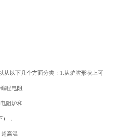
以从以下几个方面分类：1.从炉膛形状上可
工编程电阻
氛电阻炉和
下），
），超高温