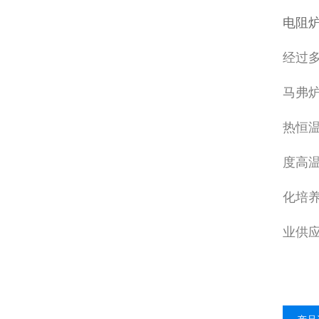
电阻炉
经过
马弗炉
热恒
度高
化培
业供