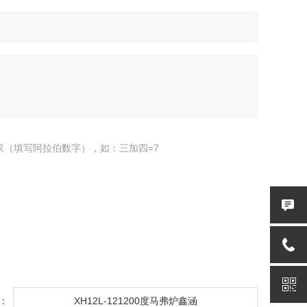
果（填写阿拉伯数字），如：三加四=7
：
XH12L-121200度马弗炉鑫涵