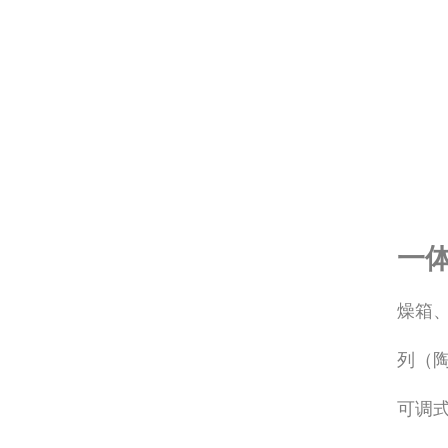
一体
燥箱
列（陶
可调