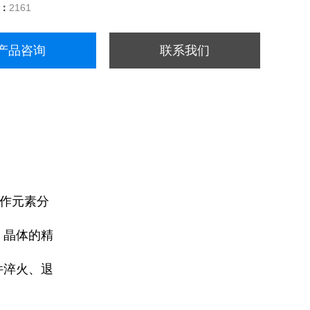
量：
2161
产品咨询
联系我们
位作元素分
、晶体的精
件淬火、退