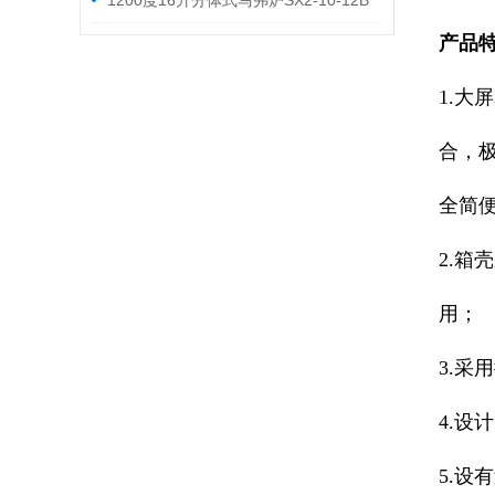
1200度16升分体式马弗炉SX2-10-12B
产品特
1.大
合，极
全简便
2.
用；
3.采
4.设
5.