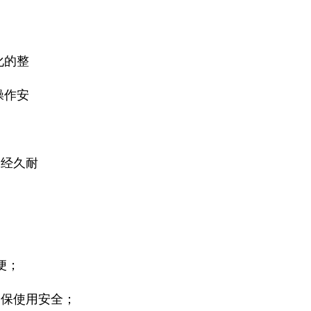
化的整
操作安
保经久耐
便；
确保使用安全；