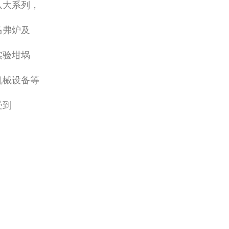
八大系列，
马弗炉及
实验坩埚
机械设备等
受到