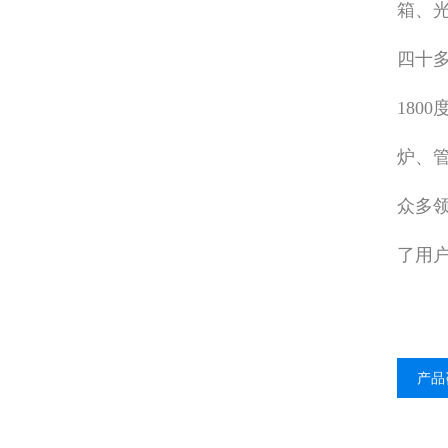
箱、
四十
180
炉、
众多
了用
产品