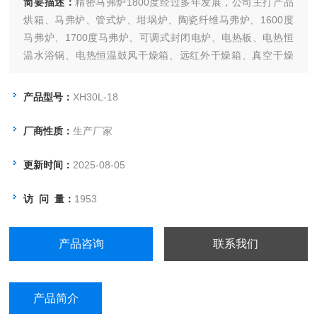
简要描述：
精密马弗炉1800度经过多年发展，公司主打产品
烘箱、马弗炉、管式炉、坩埚炉、陶瓷纤维马弗炉、1600度
马弗炉、1700度马弗炉、可调式封闭电炉、电热板、电热恒
温水浴锅、电热恒温鼓风干燥箱、远红外干燥箱、真空干燥
箱、500度高温鼓风干燥箱、电热恒温培养箱、电热恒温干燥
箱、光照培养箱、生化培养箱、人工气候箱等实验室常用设备
产品型号：
XH30L-18
已成为各省市大专院校及工矿企业供应商
厂商性质：
生产厂家
更新时间：
2025-08-05
访 问 量：
1953
产品咨询
联系我们
产品简介