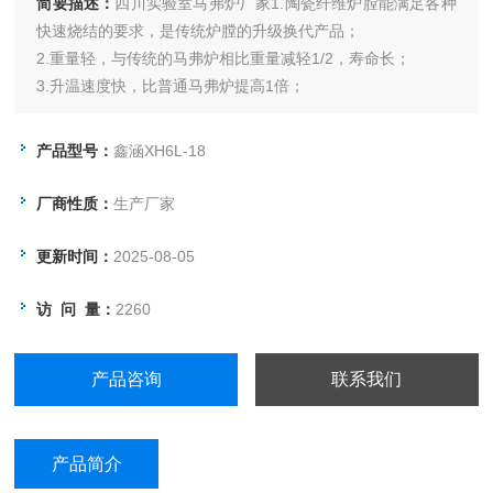
简要描述：
四川实验室马弗炉厂家1.陶瓷纤维炉膛能满足各种
快速烧结的要求，是传统炉膛的升级换代产品；
2.重量轻，与传统的马弗炉相比重量减轻1/2，寿命长；
3.升温速度快，比普通马弗炉提高1倍；
4.能耗低,是普通马弗炉能耗的40%左右;
产品型号：
鑫涵XH6L-18
厂商性质：
生产厂家
更新时间：
2025-08-05
访 问 量：
2260
产品咨询
联系我们
产品简介