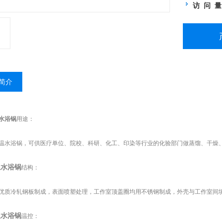
访 问 
简介
水浴锅
用途：
温
水浴锅，可供医疗单位、院校、科研、化工、印染等行业的化验部门做蒸馏、干燥
温水浴锅
结构：
优质冷轧钢板制成，表面喷塑处理，工作室顶盖圈均用不锈钢制成，外壳与工作室间
温水浴锅
温控：