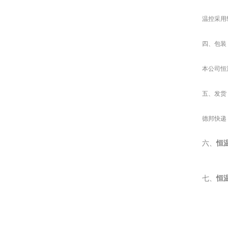
温控采用
四、包装
本公司恒
五、发货
德邦快递
六
恒
、
恒
七、