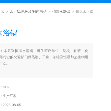
展示
>
水浴锅/电热板/封闭电炉
>
恒温水浴锅
> 恒温水浴锅
水浴锅
述：
本系列恒温水浴锅，可供医疗单位、院校、科研、化
等行业的化验部门做蒸馏、干燥、浓缩及恒温加热生物用
广泛。
：
HH-1
：
生产厂家
：
2025-08-05