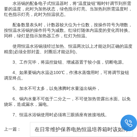
水浴锅的配备电子式恒温器时，将“温度旋钮”顺时针调节到所需
要的温度，此时为加热状态，绿色指示灯亮。当加热到所需温度时，
红色指示灯亮，此时为恒温状态。
配备数显表头时，计数器较大位为十位数，按操作符号为增数，
按恒温水浴锅的操作符号为减数。红绿灯随体内温度的变化而转换。
同样，绿灯是指示加热器工作，红灯为恒温。
使用恒温水浴锅须经过加热、恒温两次以上才能达到正确的温度
精度(必须全部封盖、封圈后才能达到)。
3、工作完毕，将温控旋钮、增减器置于较小值，切断电源。
4、如果要锅内水温达100℃，作沸水蒸馏用时，可将调节旋钮
调至终点。
5、加水不可太多，以免沸腾时水量溢出锅外，
6、锅内水量不可低于二分之一，不可使加热管露出水面。以免
烧坏，造成漏水，漏电。
7、恒温水浴锅使用时必须将三眼插座有效接地线。
上一篇：
在日常维护保养电热恒温培养箱时该如何