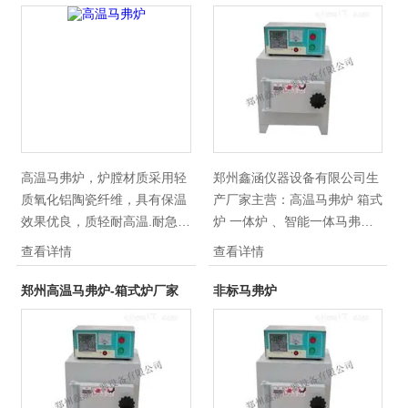
高温马弗炉，炉膛材质采用轻
郑州鑫涵仪器设备有限公司生
质氧化铝陶瓷纤维，具有保温
产厂家主营：高温马弗炉 箱式
效果优良，质轻耐高温.耐急冷
炉 一体炉 、智能一体马弗
急热.不裂缝.不结晶.不掉渣.不
炉、氧化铝纤维马弗炉、塑料
查看详情
查看详情
用担心污染所烧制产品。节能
灰分测定马弗炉、干燥箱、电
效果是老式电炉的60-80%。
热水浴锅价格/报价优惠、质量
郑州高温马弗炉-箱式炉厂家
非标马弗炉
温控采用宇电温控仪表，她具
可靠，提供*的售后服务。
有30-50段可编程PID自整定.
自动升温.自动降温.无需值守.