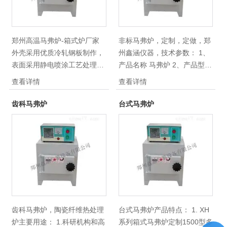
郑州高温马弗炉-箱式炉厂家
非标马弗炉，定制，定做，郑
外壳采用优质冷轧钢板制作，
州鑫涵仪器，技术参数： 1、
表面采用静电喷涂工艺处理，
产品名称 马弗炉 2、产品型号
炉门采用侧开式结构，起闭灵
XH36L-12
查看详情
查看详情
活。炉膛由耐火材料烧结而
成，炉膛与炉壳之间用保温材
齿科马弗炉
台式马弗炉
料填砌。
齿科马弗炉，陶瓷纤维热处理
台式马弗炉产品特点： 1. XH
炉主要用途： 1.科研机构和高
系列箱式马弗炉定制1500型多