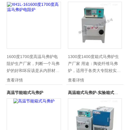
1600度1700度高温马弗炉电
1300度1400度箱式马弗炉生
阻炉生产厂家，判断一个马弗
产厂家 用途：陶瓷纤维马弗
炉的好和坏应该是从内胆材质
炉，适用于各类大专院校实验
和性能决定，内胆材质好些
室、工矿企业化验室，供化学
查看详情
查看详情
的，隔热性能，保温性能，升
分析，物理测定以及金属、陶
温速率，
瓷的烧结和溶解、小型工件等
高温节能箱式马弗炉
高温箱式马弗炉-实验箱式炉厂家
的加热，焙烧、烘干、热处理
用。