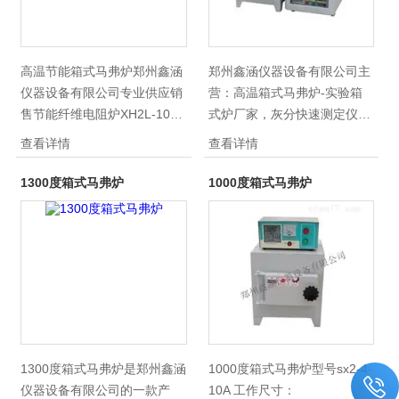
高温节能箱式马弗炉郑州鑫涵
郑州鑫涵仪器设备有限公司主
仪器设备有限公司专业供应销
营：高温箱式马弗炉-实验箱
售节能纤维电阻炉XH2L-10厂
式炉厂家，灰分快速测定仪，
家-鑫涵仪器系列产品,公司具
实验室马弗炉,高温箱式炉,实
查看详情
查看详情
有良好的市场信誉,专业的售后
验电阻炉,高温马弗炉生产厂
和技术服务团队,凭借多年不断
家,*,具有*的技术水平,更有良
1300度箱式马弗炉
1000度箱式马弗炉
技术创新,迎得了国内外客户的
好的售后服务和优质的解决方
认可,欢迎来电来涵洽谈合作!
案。
1300度箱式马弗炉是郑州鑫涵
1000度箱式马弗炉型号sx2-4-
仪器设备有限公司的一款产
10A 工作尺寸：