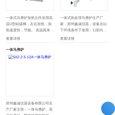
一体式马弗炉加热元件采用高
一体式热处理马弗炉生产厂
温U型硅碳棒，左右加热，加
家，郑州鑫涵仪器，设备在以
热速度快，节能。 高温莫来石
下环境条件下使用：1)室内使
炉膛，可耐1600度高温，长期
用，环境温度在-10～40℃；
查看详情
查看详情
使用不会出现裂纹，不会坍
塌，产品无维护，后续成本
一体马弗炉
低。 本电炉并带有详细产品操
作说明书，图文并茂通俗易
懂。
郑州鑫涵仪器设备有限公司生
产厂家主营：一体马弗炉、高