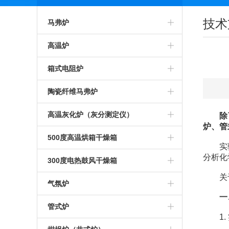
技术
马弗炉
智能马弗炉
高温炉
高温马弗炉
箱式预热炉
箱式电阻炉
箱式马弗炉
智能高温炉
高温箱式炉
陶瓷纤维马弗炉
节能马弗炉
工业高温炉
智能箱式炉
氧化锆烧结炉
高温灰化炉（灰分测定仪）
除
炉、管
工业马弗炉
箱式高温炉
箱式沾火炉
陶瓷纤维箱式炉
高温灰化炉
500度高温烘箱干燥箱
实验室
分析化
一体马弗炉
高温实验炉
高温箱式电阻炉
陶瓷纤维高温炉
灰分测定仪
500度高温烘箱
300度电热鼓风干燥箱
关于
实验室马弗炉
高温加热炉
中温箱式电阻炉
陶瓷纤维箱式电阻炉
煤炭灰分测定仪
烘箱
气氛炉
一
可编程马弗炉
高温煅烧炉
工业箱式电阻炉
陶瓷纤维高温电阻炉
塑料灰分测定仪
鼓风干燥箱
高温气氛炉
管式炉
1. 
硅碳棒马弗炉
硅碳棒高温炉
高温保温箱式炉
1000度陶瓷纤维马弗炉
石油灰分测定仪
恒温干燥箱
箱式气氛炉