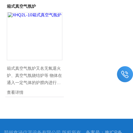
箱式真空气氛炉
箱式真空气氛炉又名无氧退火
炉、真空气氛烧结炉等 物体在
通入一定气体的炉膛内进行烧
结的方法。 不同的材料选择适
查看详情
宜的气氛烧结，有助于烧结过
程，提高制品致密化程度、获
得良好的性能的制品。真空气
氛炉常用的有真空、氢、氧、
氮和惰性气体（如氩）等各种
郑州鑫涵仪器设备有限公司 版权所有
备案号：豫ICP备
气氛。