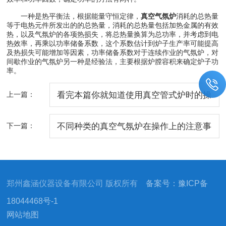
一种是热平衡法，根据能量守恒定律，
真空气氛炉
消耗的总热量
等于电热元件所发出的的总热量，消耗的总热量包括加热金属的有效
热，以及气氛炉的各项热损失，将总热量换算为总功率，并考虑到电
热效率，再乘以功率储备系数，这个系数估计到炉子生产率可能提高
及热损失可能增加等因素，功率储备系数对于连续作业的气氛炉，对
间歇作业的气氛炉另一种是经验法，主要根据炉膛容积来确定炉子功
率。
上一篇：
看完本篇你就知道使用真空管式炉时的操
作步骤了
下一篇：
不同种类的真空气氛炉在操作上的注意事
项都差不多
郑州鑫涵仪器设备有限公司 版权所有
备案号：豫ICP备
18044468号-1
网站地图