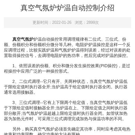
真空气氛炉炉温自动控制介绍
更新时间：2022-01-26
浏览：2899次
真空气氛炉
炉温自动操控常用调理规律有二位式、三位式、份
额、份额积分和份额积分微分等几种。电阻炉炉温操控是这样一个反
应调理过程，比较实践炉温和气氛炉炉温得到误差，经过对误差的处
置取得操控信号，去调理电阻炉的热功率，然后完成对炉温的操控。
1、依照误差的份额、积分和微分发生操控效果(PID操控)，是过
程操控中应用广泛的一种操控形式。
2、二位式调理--它只有开、关两种状态，当真空气氛炉炉温低
于限给定值时执行器全开;当炉温高于给定值时执行器全闭。执行器
通常选用接触器。
3、三位式调理--它有上下限两个给定值，当真空气氛炉炉温低
于下限给定值时接触器全开;当炉温在上、下限给定值之间时执行器
部分敞开;当气氛炉炉温超越上限给定值时执行器全闭。如管状加热
器为加热元件时，可采用三位式调理完成加热与保温功率的不同。
另外，购买真空气氛炉必须首先确定其功率，同时应考虑其电热
效率和功率因数，确定功率的方法有两种。