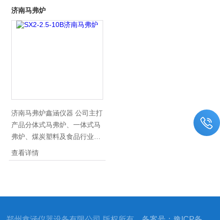
济南马弗炉
济南马弗炉鑫涵仪器 公司主打
产品分体式马弗炉、一体式马
弗炉、煤炭塑料及食品行业等
灰分测定仪、1400度1600度
查看详情
1700度陶瓷纤维马弗炉、真空
气氛炉、管式炉、坩埚炉、可
调式封闭电炉、电热板、电热
恒温水浴锅、烘箱、电热恒温
鼓风干燥箱、远红外干燥箱、
郑州鑫涵仪器设备有限公司 版权所有
备案号：豫ICP备
真空干燥箱、500度高温鼓风