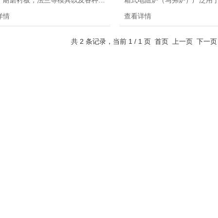
，耐磨衬板，法兰等模具以及各种机
箱式电阻炉（马弗炉）广泛用
部件的淬火、回火、退火、正火等热
室，工矿企业，科研单位作元
详情
查看详情
。也适用于各大专院校及科研院所进
及一般小型件淬火，退火，回
属材料的热处理使用。
作业，是一种通用的加热处理
共 2 条记录，当前 1 / 1 页 首页 上一页 下
详细参数及报价，请联系客服