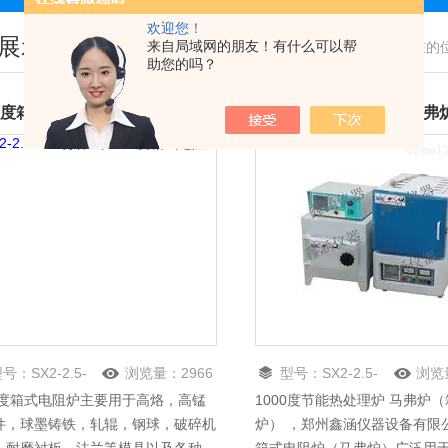
欢迎您！
展示
来自局域网的朋友！有什么可以帮
您现在的
助您的吗？
00度箱式电阻炉
型号：
SX2-2.5-
浏览量：
2966
型号：
SX2-2.5-
浏览
00度箱式电阻炉主要用于高烙，高锰
1000度节能热处理炉 马弗炉
10A分体式
10C
件，球墨铸铁，轧辊，钢球，破碎机
炉） ，郑州鑫涵仪器设备有限