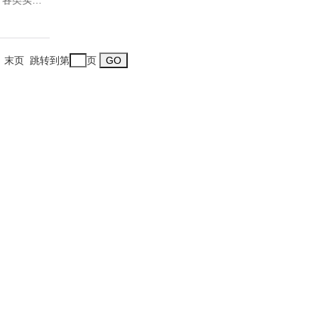
于各类实验
素分析测定
火等热处理
设备。产品
一页 末页 跳转到第
页
！