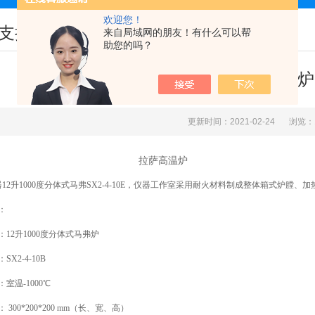
欢迎您！
支持
来自局域网的朋友！有什么可以帮
助您的吗？
拉萨高温炉
更新时间：2021-02-24
浏览：
拉萨高温炉
12
升
1000度
分体式马弗SX2-
4
-10
E
，
仪器工作室采用耐火材料制成整体箱式炉膛、加
：
：
12
升
1000度
分体式马弗炉
SX2-
4
-10
B
室温-1000℃
：
30
0*
200
*
20
0
mm
（长、宽、高）