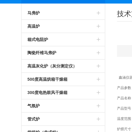
技术
马弗炉
智能马弗炉
高温炉
高温马弗炉
箱式预热炉
箱式电阻炉
箱式马弗炉
智能高温炉
高温箱式炉
陶瓷纤维马弗炉
节能马弗炉
工业高温炉
智能箱式炉
氧化锆烧结炉
高温灰化炉（灰分测定仪）
工业马弗炉
鑫涵仪器
箱式高温炉
箱式沾火炉
陶瓷纤维箱式炉
高温灰化炉
500度高温烘箱干燥箱
产品参数
一体马弗炉
高温实验炉
高温箱式电阻炉
陶瓷纤维高温炉
灰分测定仪
500度高温烘箱
300度电热鼓风干燥箱
产品名称
实验室马弗炉
高温加热炉
中温箱式电阻炉
陶瓷纤维箱式电阻炉
煤炭灰分测定仪
烘箱
气氛炉
产品型号：
可编程马弗炉
高温煅烧炉
工业箱式电阻炉
陶瓷纤维高温电阻炉
塑料灰分测定仪
鼓风干燥箱
高温气氛炉
管式炉
温度范围：
炉膛尺寸
硅碳棒马弗炉
硅碳棒高温炉
高温保温箱式炉
1000度陶瓷纤维马弗炉
石油灰分测定仪
恒温干燥箱
箱式气氛炉