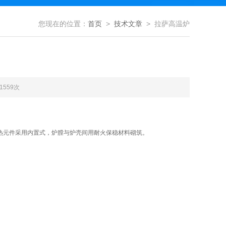
您现在的位置：
首页
>
技术文章
> 拉萨高温炉
1559次
热元件采用内置式，炉膛与炉壳间用耐火保稳材料砌筑。