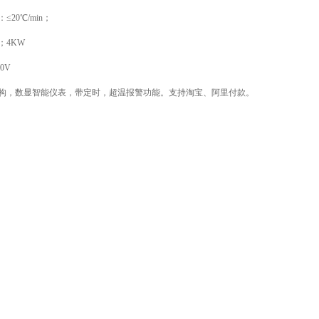
≤20℃/min；
；
4
KW
20V
构，数显智能仪表，带定时，超温报警功能。支持淘宝、阿里付款。