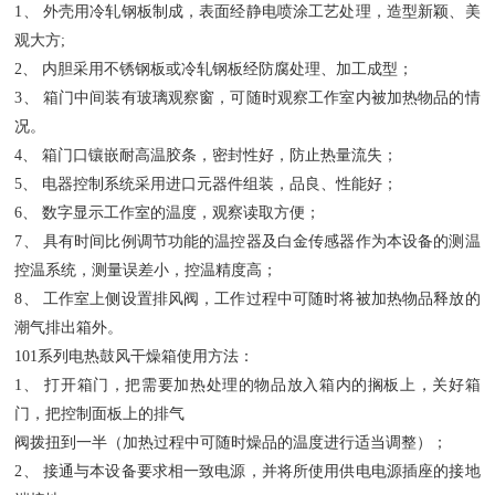
1、 外壳用冷轧钢板制成，表面经静电喷涂工艺处理，造型新颖、美
观大方;
2、 内胆采用不锈钢板或冷轧钢板经防腐处理、加工成型；
3、 箱门中间装有玻璃观察窗，可随时观察工作室内被加热物品的情
况。
4、 箱门口镶嵌耐高温胶条，密封性好，防止热量流失；
5、 电器控制系统采用进口元器件组装，品良、性能
好
；
6、 数字显示工作室的温度，观察读取方便；
7、 具有时间比例调节功能的温控器及白金传感器作为本设备的测温
控温系统，测量误差小，控温精度高；
8、 工作室上侧设置排风阀，工作过程中可随时将被加热物品释放的
潮气排出箱外。
101系列电热鼓风干燥箱使用方法：
1、 打开箱门，把需要加热处理的物品放入箱内的搁板上，关好箱
门，把控制面板上的排气
阀拨扭到一半（加热过程中可随时燥品的温度进行适当调整）；
2、 接通与本设备要求相一致电源，并将所使用供电电源插座的接地