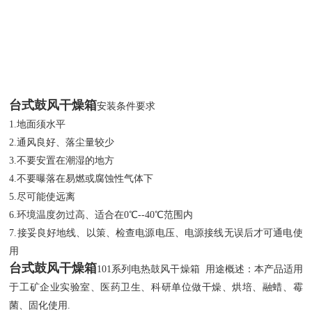
台式鼓风干燥箱
安装条件要求
1.地面须水平
2.通风良好、落尘量较少
3.不要安置在潮湿的地方
4.不要曝落在易燃或腐蚀性气体下
5.尽可能使远离
6.环境温度勿过高、适合在0℃--40℃范围内
7.接妥良好地线、以策、检查电源电压、电源接线无误后才可通电使
用
台式鼓风干燥箱
101系列电热鼓风干燥箱 用途概述：本产品适用
于工矿企业实验室、医药卫生、科研单位做干燥、烘培、融蜡、霉
菌、固化使用.