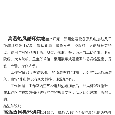
高温热风循环烘箱
生产厂家，郑州鑫涵仪器
系列电热鼓风干
躁箱具有设计优良、造型新颖、操作方便、控温
好
、
方便
维护等特
点。使用与对物品的干燥、烘焙、熔腊、等；适用与工矿企业、科研
院所、大专院校、卫生等单位
，
采用数字式温度调节器调控温度、灵
敏、准确、操作方便。
工作室底部设有进风孔，箱顶装有排气阀门，冷空气从箱底进
入，由箱*排出并设有风力搅拌，使温场均匀。
工作原理
：
工作室内空气经电加热器加热后，经风机强制循环，
在工作区与被加热物品进行均匀的热量交换，以达到烘烤或干燥的目
的。
品型号说明
高温热风循环烘箱
101鼓风干燥箱 A 数字仪表控温(无则为指针