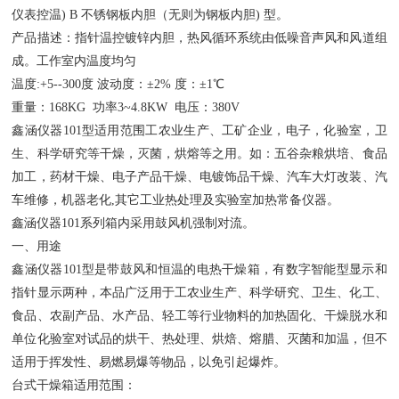
仪表控温) B 不锈钢板内胆（无则为钢板内胆) 型
。
产品描述：指针温控镀锌内胆，热风循环系统由低噪音声风和风道组
成。工作室内温度均匀
温度:+5--300度 波动度：±2% 度：±1℃
重量：168KG 功率3~4.8KW 电压：380V
鑫涵仪器
101型适用范围工农业生产、工矿企业，电子，化验室，卫
生、科学研究等干燥，灭菌，烘熔等之用
。
如：五谷杂粮烘培、食品
加工，药材干燥、电子产品干燥、电镀饰品干燥、汽车大灯改装、汽
车维修，机器老化,其它工业热处理及实验室加热常备仪器
。
鑫涵仪器
101系列箱内采用鼓风机强制对流
。
一、用途
鑫涵仪器
101型是带鼓风和恒温的电热干燥箱，有数字智能型显示和
指针显示两种，本品广泛用于工农业生产、科学研究、卫生、化工、
食品、农副产品、水产品、轻工等行业物料的加热固化、干燥脱水和
单位化验室对试品的烘干、热处理、烘焙、熔腊、灭菌和加温，但不
适用于挥发性、易燃易爆等物品，以免引起爆炸。
台式干燥箱适用范围：