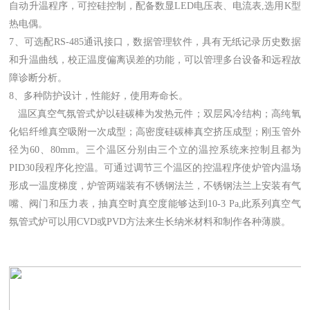
自动升温程序，可控硅控制，配备数显LED电压表、电流表,选用K型
热电偶。
7、可选配RS-485通讯接口，数据管理软件，具有无纸记录历史数据
和升温曲线，校正温度偏离误差的功能，可以管理多台设备和远程故
障诊断分析。
8、多种防护设计，性能好，使用寿命长。
温区真空气氛管式炉以硅碳棒为发热元件；双层风冷结构；高纯氧
化铝纤维真空吸附一次成型；高密度硅碳棒真空挤压成型；刚玉管外
径为60、80mm。三个温区分别由三个立的温控系统来控制且都为
PID30段程序化控温。可通过调节三个温区的控温程序使炉管内温场
形成一温度梯度，炉管两端装有不锈钢法兰，不锈钢法兰上安装有气
嘴、阀门和压力表，抽真空时真空度能够达到10-3 Pa,此系列真空气
氛管式炉可以用CVD或PVD方法来生长纳米材料和制作各种薄膜。