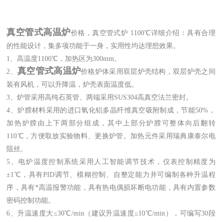
真空管式高温炉
价格，真空管式炉 1100℃详细介绍：具有合理
的性能设计，集多项功能于一身，实用性均达理想效果。
1、高温度1100℃，加热区为300mm。
真空管式高温炉
2、
价格
炉体采用双层炉壳结构，双层炉壳之间
装有风机，可以升降温，炉壳表面温度低。
3、炉管采用高纯石英管、两端采用SUS304高真空法兰密封。
4、炉膛材料采用的进口氧化铝多晶纤维真空吸附制成，节能50%，
加热炉膛由上下两部分组成，其中上部分炉膛可整体向后翻转
110℃，方便取放实验物料、更换炉管。加热元件采用瑞典康泰尔电
阻丝。
5、电炉温度控制系统采用人工智能调节技术，仪表控制精度为
±1℃，具有PID调节、模糊控制、自整定能力并可编制各种升温程
序，具有*高温报警功能，具有热电偶损坏断电功能，具有内置参数
密码控制功能。
6、升温速度大≤30℃/min（建议升温速度≤10℃/min），可编写30段