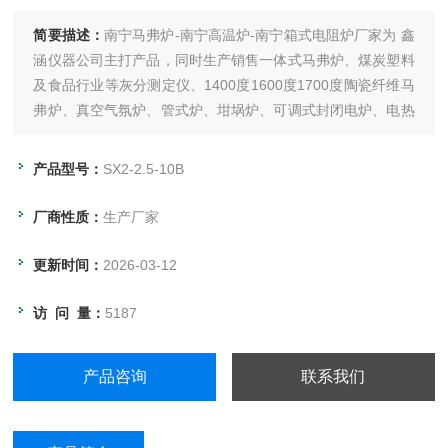
简要描述：
南宁马弗炉-南宁高温炉-南宁箱式电阻炉厂家为 鑫
涵仪器公司主打产品，同时生产销售一体式马弗炉、煤炭塑料
及食品行业等灰分测定仪、1400度1600度1700度陶瓷纤维马
弗炉、真空气氛炉、管式炉、坩埚炉、可调式封闭电炉、电热
板、电热恒温水浴锅、烘箱、电热恒温鼓风干燥箱、远红外干
燥箱、真空干燥箱、500度高温鼓风干燥箱、等多种实验室常
产品型号：
SX2-2.5-10B
用电加热设备！
厂商性质：
生产厂家
更新时间：
2026-03-12
访 问 量：
5187
产品咨询
联系我们