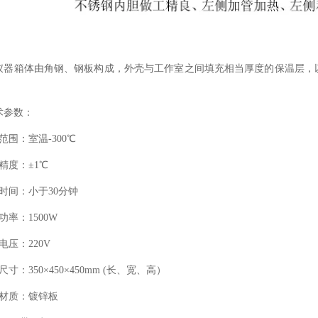
仪器箱体由角钢、钢板构成，外壳与工作室之间填充相当厚度的保温层，
。
术参数：
控范围：
室温
-300℃
精度：±1℃
温时间：小于
3
0分钟
热功率：
15
00W
电压：220V
内尺寸：
3
50×
4
50×
4
50
mm (长、宽、高）
内材质：镀锌板