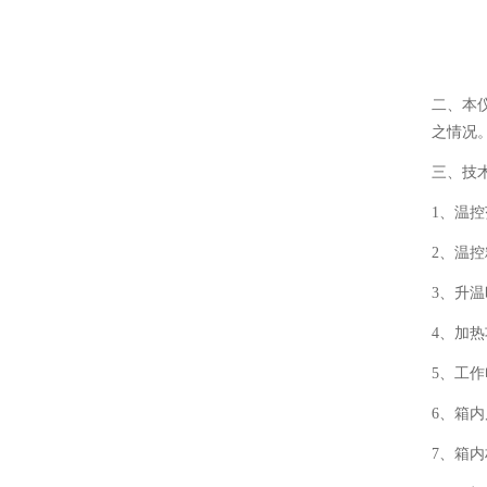
1700度马弗炉
北京马弗炉
1800度马弗炉
天津马弗炉
二、
本
之情况
重庆马弗炉
三、技
广州马弗炉
1、温
成都马弗炉
2、温控
武汉马弗炉
3、升
南宁马弗炉
4、加
5、工作
西安马弗炉
6、箱
上海马弗炉
7、箱
哈尔滨马弗炉