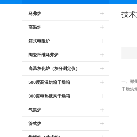
技术
马弗炉
智能马弗炉
高温炉
高温马弗炉
箱式预热炉
箱式电阻炉
箱式马弗炉
智能高温炉
高温箱式炉
陶瓷纤维马弗炉
节能马弗炉
工业高温炉
智能箱式炉
氧化锆烧结炉
高温灰化炉（灰分测定仪）
工业马弗炉
箱式高温炉
箱式沾火炉
陶瓷纤维箱式炉
一、
郑
高温灰化炉
500度高温烘箱干燥箱
干燥烘
一体马弗炉
高温实验炉
高温箱式电阻炉
陶瓷纤维高温炉
灰分测定仪
500度高温烘箱
300度电热鼓风干燥箱
实验室马弗炉
高温加热炉
中温箱式电阻炉
陶瓷纤维箱式电阻炉
煤炭灰分测定仪
烘箱
气氛炉
可编程马弗炉
高温煅烧炉
工业箱式电阻炉
陶瓷纤维高温电阻炉
塑料灰分测定仪
鼓风干燥箱
高温气氛炉
管式炉
硅碳棒马弗炉
硅碳棒高温炉
高温保温箱式炉
1000度陶瓷纤维马弗炉
石油灰分测定仪
恒温干燥箱
箱式气氛炉