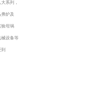
八大系列，
马弗炉及
实验坩埚
机械设备等
受到