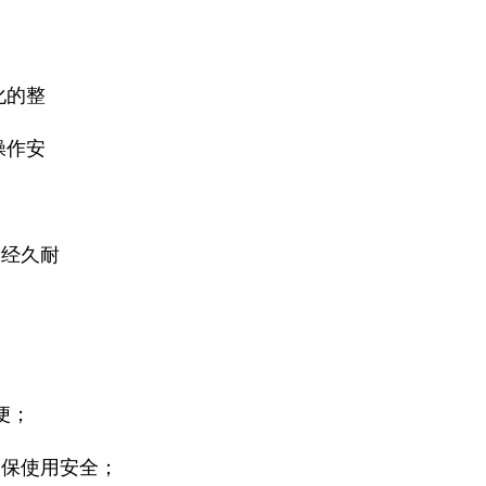
化的整
操作安
保经久耐
便；
确保使用安全；