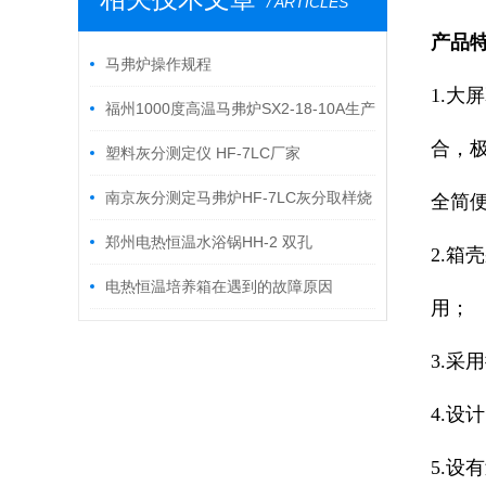
/ ARTICLES
产品特
马弗炉操作规程
1.大
福州1000度高温马弗炉SX2-18-10A生产
合，极
厂家技术简介
塑料灰分测定仪 HF-7LC厂家
南京灰分测定马弗炉HF-7LC灰分取样烧
全简便
结
郑州电热恒温水浴锅HH-2 双孔
2.
电热恒温培养箱在遇到的故障原因
用；
3.采
4.设
5.