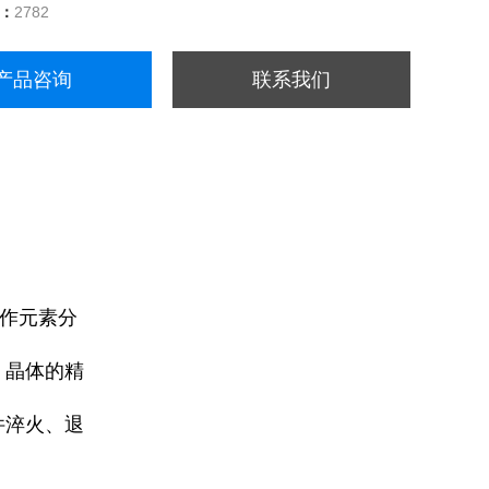
量：
2782
产品咨询
联系我们
位作元素分
、晶体的精
件淬火、退