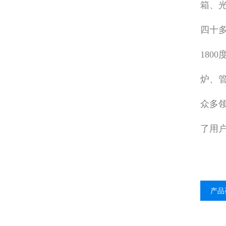
箱、
四十
180
炉、
众多
了用
产品