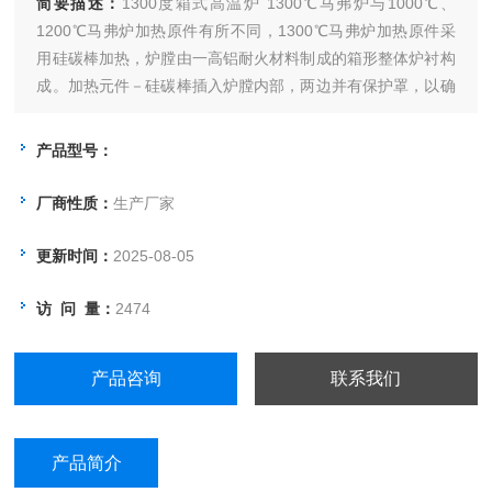
简要描述：
1300度箱式高温炉 1300℃马弗炉与1000℃、
1200℃马弗炉加热原件有所不同，1300℃马弗炉加热原件采
用硅碳棒加热，炉膛由一高铝耐火材料制成的箱形整体炉衬构
成。加热元件－硅碳棒插入炉膛内部，两边并有保护罩，以确
保安全。1300℃马弗炉升温快、更换加热原件方便。
产品型号：
厂商性质：
生产厂家
更新时间：
2025-08-05
访 问 量：
2474
产品咨询
联系我们
产品简介