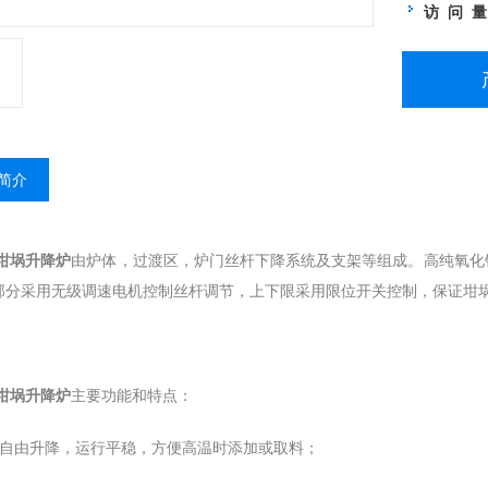
访 问 
简介
度坩埚升降炉
由炉体，过渡区，炉门丝杆下降系统及支架等组成。高纯氧化
部分采用无级调速电机控制丝杆调节，上下限采用限位开关控制，保证坩
度坩埚升降炉
主要功能和特点：
埚自由升降，运行平稳，方便高温时添加或取料；