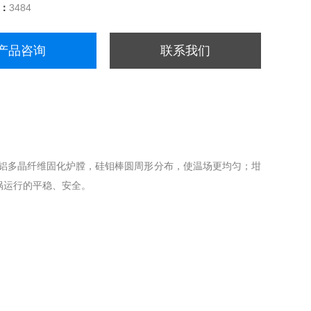
量：
3484
产品咨询
联系我们
铝多晶纤维固化炉膛，硅钼棒圆周形分布，使温场更均匀；坩
埚运行的平稳、安全。