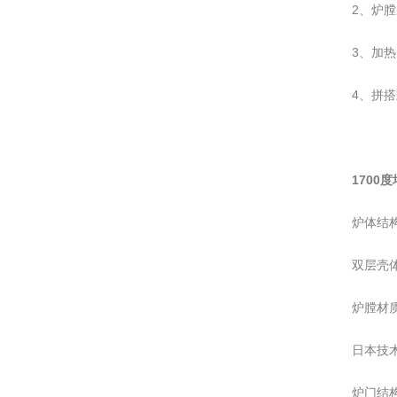
2、炉
3、加
4、拼
1700
炉体结
双层壳
炉膛材
日本技
炉门结