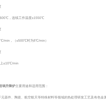
度
600℃，连续工作温度≤1550℃
度
℃/min，（≤500℃时为8℃/min）
度
上≤10℃/min
度坩埚升降炉
主要用途和适用范围：
子元器件、陶瓷、航空航天等特殊材料等领域的热处理研发工艺及有色金