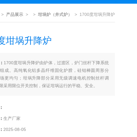
>
产品展示
> >
坩埚炉（井式炉）
> 1700度坩埚升降炉
0度坩埚升降炉
：
1700度坩埚升降炉由炉体，过渡区，炉门丝杆下降系统
等组成。高纯氧化铝多晶纤维固化炉膛，硅钼棒圆周形分
温场更均匀；坩埚升降部分采用无级调速电机控制丝杆调
限采用限位开关控制，保证坩埚运行的平稳、安全。
：
：
生产厂家
：
2025-08-05