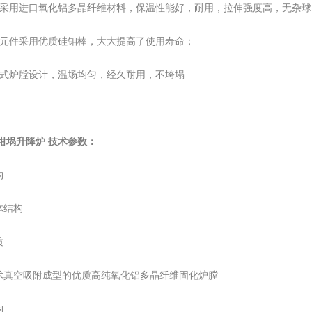
膛采用进口氧化铝多晶纤维材料，保温性能好，耐用，拉伸强度高，无杂
热元件采用优质硅钼棒，大大提高了使用寿命；
搭式炉膛设计，温场均匀，经久耐用，不垮塌
度坩埚升降炉 技术参数：
构
体结构
质
术真空吸附成型的优质高纯氧化铝多晶纤维固化炉膛
构