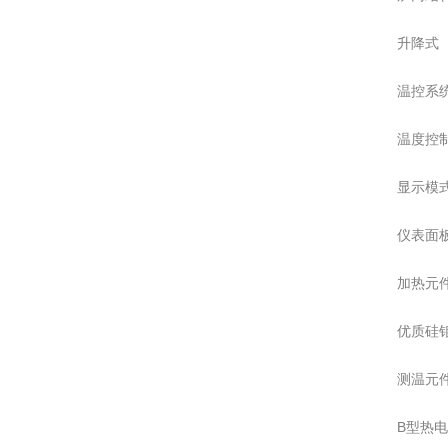
升降式
温控系
温度控
显示模
仪表面
加热元
优质硅
测温元
B型热