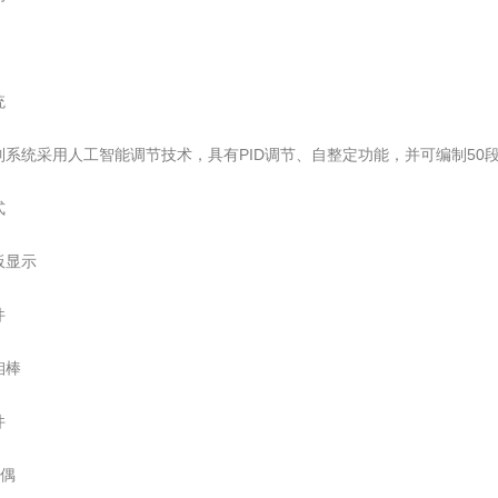
统
制系统采用人工智能调节技术，具有PID调节、自整定功能，并可编制50
式
板显示
件
钼棒
件
电偶