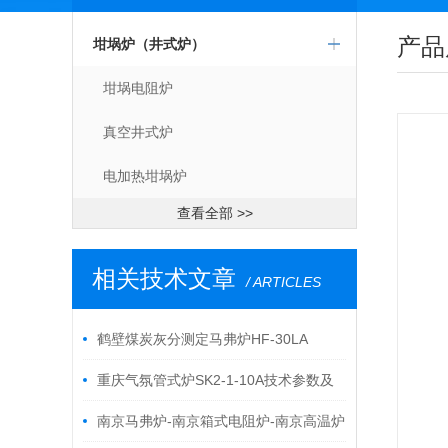
产品
坩埚炉（井式炉）
坩埚电阻炉
真空井式炉
电加热坩埚炉
查看全部 >>
相关技术文章
/ ARTICLES
鹤壁煤炭灰分测定马弗炉HF-30LA
重庆气氛管式炉SK2-1-10A技术参数及
简介
南京马弗炉-南京箱式电阻炉-南京高温炉