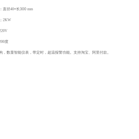
：
直径
40
×
长
300
mm
；
2
KW
20V
200度
构，数显智能仪表，带定时，超温报警功能。支持淘宝、阿里付款。