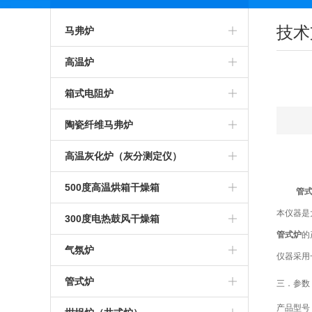
技术
马弗炉
智能马弗炉
高温炉
高温马弗炉
箱式预热炉
箱式电阻炉
箱式马弗炉
智能高温炉
高温箱式炉
陶瓷纤维马弗炉
节能马弗炉
工业高温炉
智能箱式炉
氧化锆烧结炉
高温灰化炉（灰分测定仪）
工业马弗炉
箱式高温炉
箱式沾火炉
陶瓷纤维箱式炉
高温灰化炉
500度高温烘箱干燥箱
管
本仪器是
一体马弗炉
高温实验炉
高温箱式电阻炉
陶瓷纤维高温炉
灰分测定仪
500度高温烘箱
300度电热鼓风干燥箱
管式
炉
的
实验室马弗炉
高温加热炉
中温箱式电阻炉
陶瓷纤维箱式电阻炉
煤炭灰分测定仪
烘箱
气氛炉
仪器采用
可编程马弗炉
高温煅烧炉
工业箱式电阻炉
陶瓷纤维高温电阻炉
塑料灰分测定仪
鼓风干燥箱
高温气氛炉
管式炉
三．参数
硅碳棒马弗炉
硅碳棒高温炉
高温保温箱式炉
1000度陶瓷纤维马弗炉
产品型号
石油灰分测定仪
恒温干燥箱
箱式气氛炉