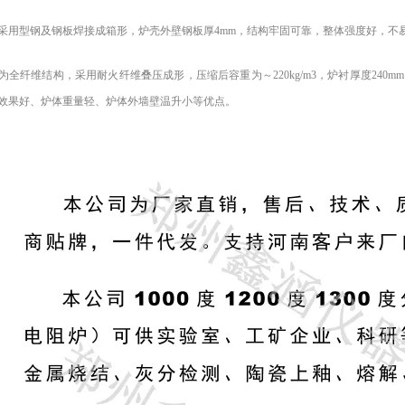
采用型钢及钢板焊接成
箱
形，炉壳外壁钢板厚4mm，结构牢固可靠，整体强度好，不
为全纤维结构，采用耐火纤维叠压成形，压缩后容重为～220kg/m3，炉衬厚度24
效果好、炉体重量轻、炉体外墙壁温升小等优点。