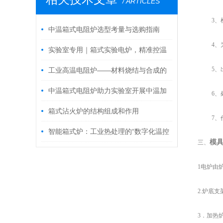
/ ARTICLES
3
、
中温箱式电阻炉选型考量与选购指南
4
、
实验室专用｜箱式实验电炉，精准控温
适配多类实验场
5
、
工业高温电阻炉——材料烧结与合成的
核心装备
中温箱式电阻炉助力实验室开展中温加
6
、
热实验
箱式沾火炉的结构组成和作用
7
、
智能箱式炉：工业热处理的“数字化温控
模具
三、
专家”
1电炉由
2.
炉底支
3．加热