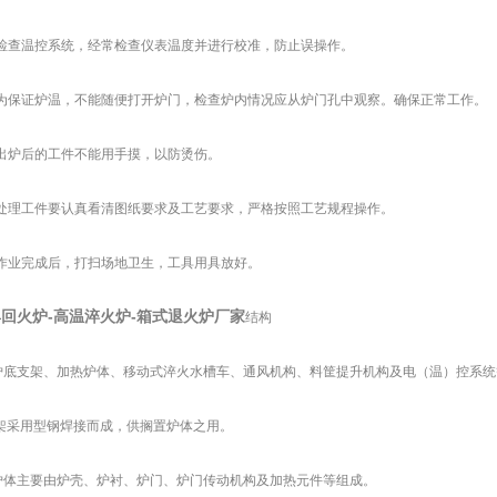
检查温控系统，经常检查仪表温度并进行校准，防止误操作。
为保证炉温，不能随便打开炉门，检查炉内情况应从炉门孔中观察。确保正常工作。
出炉后的工件不能用手摸，以防烫伤。
处理工件要认真看清图纸要求及工艺要求，严格按照工艺规程操作。
作业完成后，打扫场地卫生，工具用具放好。
回火炉-高温淬火炉-箱式退火炉厂家
结构
炉底支架、加热炉体、移动式淬火水槽车、通风机构、料筐提升机构及电（温）控系统
架采用型钢焊接而成，供搁置炉体之用。
炉体主要由炉壳、炉衬、炉门、炉门传动机构及加热元件等组成。