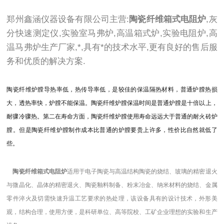
郑州鑫涵仪器设备有限公司主营:
陶瓷纤维箱式电阻炉
,灰
分快速测定仪,实验室马弗炉,高温箱式炉,实验电阻炉,高
温马弗炉生产厂家,*,具有*的技术水平,更有良好的售后服
务和优质的解决方案.
陶瓷纤维炉膛导热率低，热传导率低，是较佳的保温隔热材料，普通炉膛热损
大，透热率快，炉膛不能保温。陶瓷纤维炉膛保温时间是普通炉膛是十倍以上，
耐骤冷骤热。第二在寿命方面，陶瓷纤维炉膛使用寿命远远大于普通的耐火砖炉
膛。但是陶瓷纤维炉膛制作成本比普通的炉膛要贵上许多，性价比自然就低了
些。
陶瓷纤维箱式电阻炉
适用于电子陶瓷与高温结构陶瓷的烧结、玻璃的精密退火
与微晶化、晶体的精密退火、陶瓷釉料制备、粉末冶金、纳米材料的烧结、金属
零件淬火及切需快速升温工艺要求的热处理，该设备具有的设计技术，外形美
观，结构合理，使用方便，是科研单位、高等院校、工矿企业理想的实验和生产