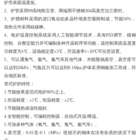
炉壳表面温度低。
2、炉管采用99高纯刚玉管、两端用不锈钢304高真空法兰密封。
3、炉膛材料采用的进口氧化铝多晶纤维真空吸附制成，节能50%，
加热元件采用硅碳棒。
4、电炉温度控制系统采用人工智能调节技术，具有PID调节、模糊
控制、自整定能力并可编制各种升温程序等功能，该控制系统温度显
示精度为1℃，温场稳定度±5℃，升温速率1~20℃可任意设置。
5、可以通氢气、氩气、氮气等其他气体，并能预抽真空，真空度可
以达到20kPa，气氛压力可以达到0.1Mpa,炉体采用钢板加工而成，符
合地区标准。
管式炉的特性：
1.节能效果是旧式电炉80%之上。
2.控温精度：±1℃，恒温精度：±2℃。
3.节能隔热保温性能好。
4.全智能控制，可编程控制器，自动式升温/降温。
5.可加多种气体（氧气、氮气、氢气、氩气等）。
6.真空度：0.01至-0.1（MPa）使熄灭的物体在没有杂质的状况下熄