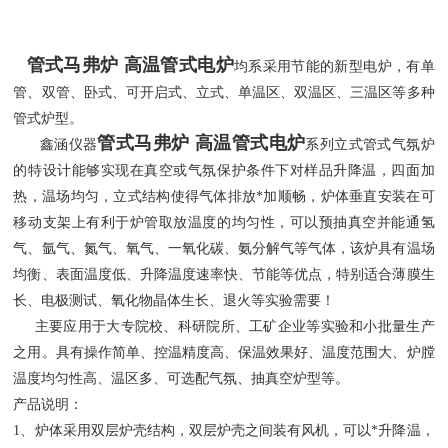
管式马弗炉 高温管式电炉
均系采用节能的新型电炉，有单
管、双管、卧式、可开启式、立式、单温区、双温区、三温区等多种
管式炉型。
管式马弗炉 高温管式电炉
鑫涵仪器
系列立式管式气氛炉
的特设计能够实现在真空或气氛保护条件下对样品升降温，四面加
热，温场均匀，立式结构使得气体排放*加顺畅，炉体垂直安装在可
移动支架上有利于炉管取放温度的均匀性，可以预抽真空并能通氢
气、氩气、氮气、氧气、一氧化碳、氨分解气等气体，该炉具有温场
均衡、表面温度低、升降温度速率快、节能等优点，特别适合薄膜生
长、电极测试、氧化物晶体生长、退火等实验需要！
主要应用于大专院校、科研院所、工矿企业等实验和小批量生产
之用。具有操作简单、控温精度高、保温效果好、温度范围大、炉膛
温度均匀性高、温区多、可选配气氛、抽真空炉型等。
产品说明：
1、炉体采用双层炉壳结构，双层炉壳之间装有风机，可以*升降温，