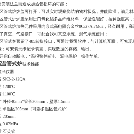
因安装法兰而造成加热管损坏的可能；
温区管式炉炉盖可打开，可以实时观察烧结的物料状况，并能降温，满足材
温区管式炉炉膛采用进口氧化铝多晶纤维材料，保温性能好，拉伸强度高
区管式炉加热元件采用内嵌式高电阻合金丝0Cr27Al7Mo2，经久耐用，高
留了真空、气路接口，可配合我司真空系统、混气系统使用；
温区管式炉预留了485转换接口，可通过我司软件，与计算机互联，可实
能；可安装无纸记录装置，实现数据的存储、输出。
盖开启自动断电，*温报警并断电，漏电保护，操作简单。
高温管式炉
技术性能
鑫涵仪器
:
SK2-2-12QA
1200℃
1100℃
:外径40mm*管长
205
mm，壁厚1.5mm
:单温区
205
mm（可选多温区管式炉）
:
205
mm
0.02MPa
:石英管