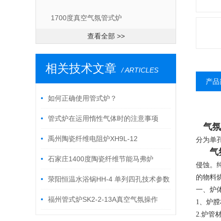
1700度真空气氛管式炉
查看全部 >>
相关技术文章
/ ARTICLES
产品
如何正确使用管式炉？
管式炉在运用惰性气体时的注意事项
气
禹州陶瓷纤维电阻炉XH9L-12
分为单
气
石家庄1400度陶瓷纤维节能马弗炉
侵蚀。纯
的物料
XH15L-14A可烧1350度
荥阳恒温水浴锅HH-4 单列四孔技术参数
一、炉
福州管式炉SK2-2-13A真空气氛操作
1、炉
2.炉管