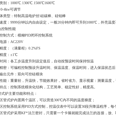
别：1000℃.1300℃.1500℃1600℃
0-4kw可调节
热体类型：特制高温电炉丝\硅碳棒、硅钼棒
速度：9999分钟以内自由设定，一般20分钟内即可升到1000℃，外壳温度
热控制性能
控制方式：模糊PID闭环控制系统
电源：AC220V
精度：（满量程）0.2%FS
精度：±1℃
温时间：各工步温度升到设定值后，自动按预设时间保持恒温
温精密：可编程控制预设升温时间、保温温度、保温时间，进入保温状态后，
热输出元件：双向可控硅模块
能性能：重量轻，升温快，节能效果好，省时省力、显示视窗：测量温度
制特点：控制系统模块化结构，工艺简单
、
稳定性好，精度高。
管式炉主要功能和特点：
温区管式炉内置两个温区，可以营造300℃内不同的温度梯度；
温区控制系统采用PID方式控制，控温仪表中可以设置30段升降温程序，
温区管式炉采用KF*法兰密封，只需要一个卡箍就能完成法兰的连接，放