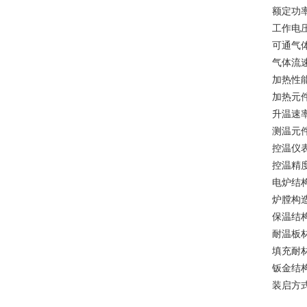
额定功率
工作电压:
可通气
气体流速:
加热性
加热元
升温速
测温元
控温仪
控温精度
电炉结
炉膛构
保温结
耐温板
填充耐
钣金结
装启方