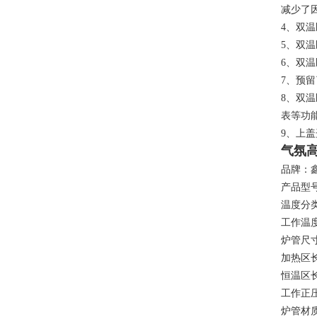
减少了
4、双
5、双
6、双温
7、预
8、双
表等功
9、上
气氛
品牌：
产品型号
温度分类:
工作温度:
炉管尺寸
加热区长
恒温区长
工作正压:
炉管材质