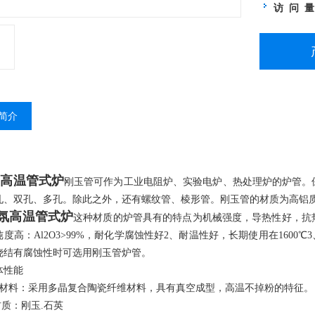
访 问 
简介
氛高温管式炉
刚玉管可作为工业电阻炉、实验电炉、热处理炉的炉管。
孔、双孔、多孔。除此之外，还有螺纹管、棱形管。刚玉管的材质为高铝
氛高温管式炉
这种材质的炉管具有的特点为机械强度，导热性好，抗
度高：Al2O3>99%，耐化学腐蚀性好2、耐温性好，长期使用在160
烧结有腐蚀性时可选用刚玉管炉管。
体性能
膛材料：采用多晶复合陶瓷纤维材料，具有真空成型，高温不掉粉的特征。
材质：刚玉.石英