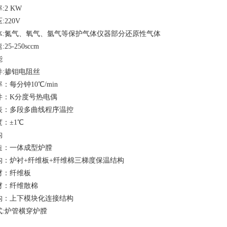
:
2
KW
220V
体:氮气、氧气、氩气等保护气体仪器部分还原性气体
25-250sccm
能
件:掺钼电阻丝
率：
每分钟
10℃/min
件：K分度号热电偶
表：多段多曲线程序温控
：±1℃
构
造：一体成型炉膛
构：炉衬+纤维板+纤维棉三梯度保温结构
材：纤维板
材：纤维散棉
构：上下模块化连接结构
式:炉管横穿炉膛