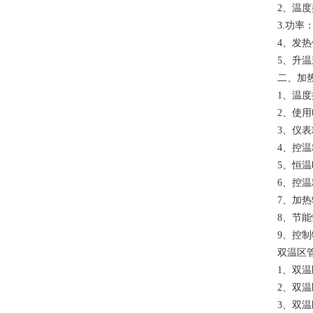
2、温度类
3.功率：
4、发
5、升温
二、加
1、温度
2、使用
3、仪表
4、控温
5、恒
6、控
7、加
8、节
9、控
双温区
1、双
2、双
3、双