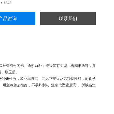
量：
1545
产品咨询
联系我们
保护管有封闭形、通形两种；绝缘管有圆型、椭圆形两种，并
质、刚玉质。
热冲击性强，软化温度高，高温下绝缘及高频特性好，耐化学
0℃3、耐急冷急热性好，不易炸裂4、注浆成型密度高‘。所以当您