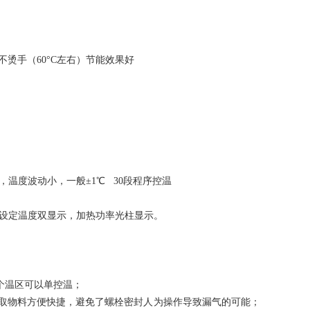
不烫手（60°C左右）节能效果好
温度波动小，一般±1℃ 30段程序控温
，设定温度双显示，加热功率光柱显示。
每个温区可以单控温；
、取物料方便快捷，避免了螺栓密封人为操作导致漏气的可能；