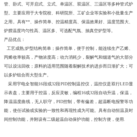
管、卧式、可开启式、立式、单温区、双温区、三温区等多种管式炉
型。主要应用于大专院校、科研院所、工矿企业等实验和小批量生产
之用。具有**、操作简单、控温精度高、保温效果好、温度范围大、
炉膛温度均匀性高、温区多、可选配气氛、抽真空炉型等。
产品优点：
工艺成熟;炉型结构简单；操作
简单
，便于控制，能连续生产乙烯、
丙烯收率较高，产物浓度高；动力消耗少，裂解气和烟道气的大部分
可以设法回收；原料的适用范围随着裂解技术的进步而日渐扩大；可
以多炉组合而大型生产。
采用宇电全智能16段或32段PID控制温控仪，温控仪是双行LED显
示表盘，主要用于控温，反应灵敏，编程16或32段自动升温，保温，
降温温度曲线，无人职守，PID控制，带有偏差，
超
温断电报警等功
能，使任试验或实验的一致性和再现性成为可能。具有自动恒温及时
间控制功能，并附设有二级
超
温自动保护功能，控制
方便
，使用.