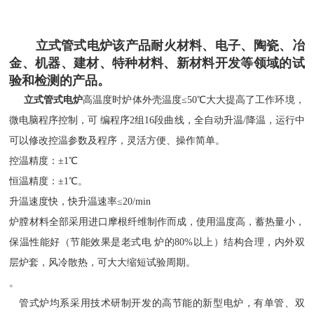
立式管式电炉
该产品耐火材料、电子、陶瓷、冶
金、机器、建材、特种材料、新材料开发等领域的试
验和检测的产品。
立式管式电炉
高温度时炉体外壳温度≤50℃大大提高了工作环境，
微电脑程序控制，可 编程序2组16段曲线，全自动升温/降温，运行中
可以修改控温参数及程序，灵活方便、操作简单。
控温精度：±1℃
恒温精度：±1℃。
升温速度快，快升温速率≤20/min
炉膛材料全部采用进口摩根纤维制作而成，使用温度高，蓄热量小，
保温性能好（节能效果是老式电 炉的80%以上）结构合理，内外双
层炉套，风冷散热，可大大缩短试验周期。
。
管式炉均系采用技术研制开发的高节能的新型电炉，有单管、双