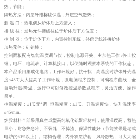
热，节能；
隔热方法：内层纤维棉毯保温，外层空气散热；
测 温 口：热电偶从炉体后上方进入；
接 线 柱：发热元件接线柱位于炉体后下方位置；
控 制 器：位于炉体下方，内置控制系统，补偿导线连接炉体
加热元件：硅钼棒；
控制面板配有智能温度调节仪，控制电源开关、主加热工作 /停止按
钮，电压、电流表、计算机接口，以便随时观察本系统的工作状态，
本产品采用集成化电路，工作环境好，抗干扰，高温度时炉体外壳温
度≤45℃大大提高了工作环境，微电脑程序控制，可编程序曲线，全
自动升温/降温，运行中可以修改控温参数及程序，灵活方便、操作
简单。
控温精度：±1℃无*调 恒温精度：±1℃。升温速度快，快升温速率
≤45/min。
炉膛材料全部采用真空成型高纯氧化铝聚轻材料，使用温度高，蓄热
量小，耐急热急冷、不裂缝、不掉渣、保温性能好（节能效果是老式
电炉的60%以上）。结构合理，内外双层炉套，风冷散热，可大大缩