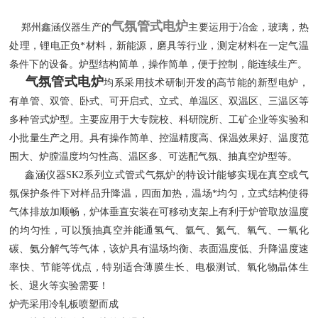
气氛管式电炉
郑州鑫涵仪器生产的
主要运用于冶金，玻璃，热
处理，锂电正负*材料，新能源，磨具等行业，测定材料在一定气温
条件下的设备。炉型结构简单，操作简单，便于控制，能连续生产。
气氛管式电炉
均系采用技术研制开发的高节能的新型电炉，
有单管、双管、卧式、可开启式、立式、单温区、双温区、三温区等
多种管式炉型。主要应用于大专院校、科研院所、工矿企业等实验和
小批量生产之用。具有操作简单、控温精度高、保温效果好、温度范
围大、炉膛温度均匀性高、温区多、可选配气氛、抽真空炉型等。
鑫涵仪器SK2系列立式管式气氛炉的特设计能够实现在真空或气
氛保护条件下对样品升降温，四面加热，温场*均匀，立式结构使得
气体排放加顺畅，炉体垂直安装在可移动支架上有利于炉管取放温度
的均匀性，可以预抽真空并能通氢气、氩气、氮气、氧气、一氧化
碳、氨分解气等气体，该炉具有温场均衡、表面温度低、升降温度速
率快、节能等优点，特别适合薄膜生长、电极测试、氧化物晶体生
长、退火等实验需要！
炉壳采用冷轧板喷塑而成