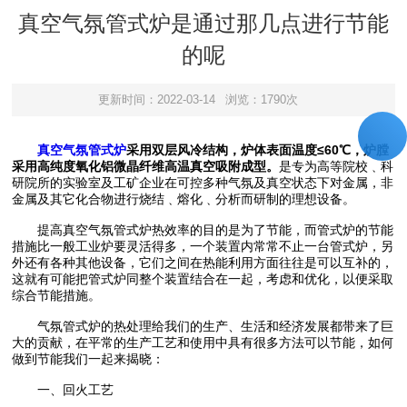
真空气氛管式炉是通过那几点进行节能
的呢
更新时间：2022-03-14
浏览：1790次
真空气氛管式炉
采用双层风冷结构，炉体表面温度≤60℃，炉膛
采用高纯度氧化铝微晶纤维高温真空吸附成型。
是专为高等院校﹑科
研院所的实验室及工矿企业在可控多种气氛及真空状态下对金属，非
金属及其它化合物进行烧结﹑熔化﹑分析而研制的理想设备。
提高真空气氛管式炉热效率的目的是为了节能，而管式炉的节能
措施比一般工业炉要灵活得多，一个装置内常常不止一台管式炉，另
外还有各种其他设备，它们之间在热能利用方面往往是可以互补的，
这就有可能把管式炉同整个装置结合在一起，考虑和优化，以便采取
综合节能措施。
气氛管式炉的热处理给我们的生产、生活和经济发展都带来了巨
大的贡献，在平常的生产工艺和使用中具有很多方法可以节能，如何
做到节能我们一起来揭晓：
一、回火工艺