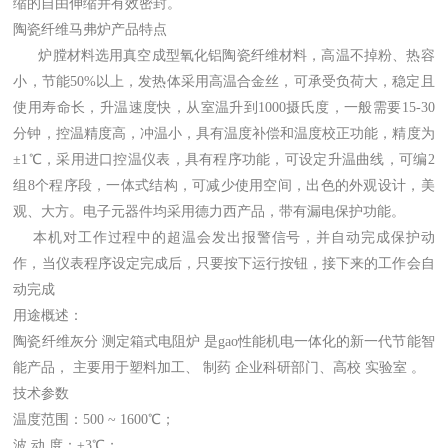
缩的自由伸缩并有效密封。
陶瓷纤维马弗炉产品特点
炉膛材料选用真空成型氧化铝陶瓷纤维材料，高温不掉粉、热容
小，节能50%以上
，
发热体采用高温合金丝，可承受负荷大，稳定且
使用寿命长
，
升温速度快，从室温升到1000摄氏度，一般需要15-30
分钟
，
控温精度高，冲温小，具有温度补偿和温度校正功能，精度为
±1℃
，
采用进口控温仪表，具有程序功能，可设定升温曲线，可编2
组8个程序段
，
一体式结构，可减少使用空间，出色的外观设计，美
观、大方
。
电子元器件均采用德力西产品，带有漏电保护功能
。
本机对工作过程中的
超
温会发出报警信号，并自动完成保护动
作
，
当仪表程序设定完成后，只要按下运行按钮，接下来的工作会自
动完成
用途概述：
陶瓷纤维灰分 测定箱式电阻炉 是gao性能机电一体化的新一代节能智
能产品， 主要用于塑料加工、 制药 企业科研部门、高校 实验室 。
技术参数
温度范围：500 ~ 1600℃；
波 动 度：±3℃；