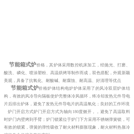
节能箱式炉
价格，其
炉体采用数控机床加工，经抛光、打磨、
酸洗、磷化、喷涂塑粉、高温烘烤等制作而成，双色搭配，外观新颖
美观，具备了抗氧化、耐酸碱、耐腐蚀、耐高温、
好
清理等优点
节能箱式炉
价格
炉体结构电炉炉体采用了的风冷双层炉体结
构，有效的风冷导向隔板使炉壳整体冷风循环，终冷却发热元件导电
片后排出炉体，避免了发热元件导电片的高温氧化；良好的工作环境
炉门开启方式炉门开启方式为轴向180度侧开，，避免了高温取料
时炉门内壁烤到手臂；炉门锁紧位于炉门下方采用不锈钢弹簧锁，可
有效的锁紧，弹簧的弹性吸收了耐火材料膨胀现象，耐火材料热胀冷