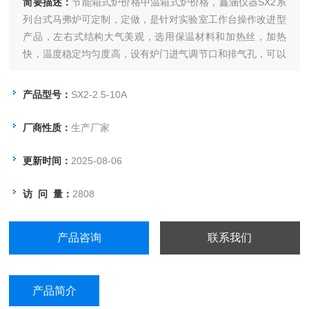
简要描述：
节能箱式炉价格中温箱式炉价格，鑫涵仪器SX2系
列台式马弗炉可定制，定做，是针对实验室工作台操作改进型
产品，左右式结构大气美观，选用保温材料和加热丝，加热
快，温度稳定均匀度高，设有炉门进气调节口和排气孔，可以
满足更多实验要求，是实验室日常使用的常用选择。
产品型号：
SX2-2.5-10A
厂商性质：
生产厂家
更新时间：
2025-08-06
访 问 量：
2808
产品咨询
联系我们
产品简介