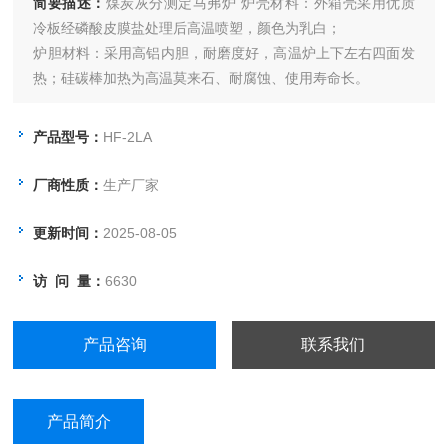
简要描述：
煤炭灰分测定马弗炉 炉壳材料：外箱壳采用优质
冷板经磷酸皮膜盐处理后高温喷塑，颜色为乳白；
炉胆材料：采用高铝内胆，耐磨度好，高温炉上下左右四面发
热；硅碳棒加热为高温莫来石、耐腐蚀、使用寿命长。
隔热方法：保温砖及保温棉；
测温口： 热电偶从炉体后上方进入；
产品型号：
HF-2LA
接线柱:： 发热炉丝接线柱位于炉体后下方位置；硅碳棒为炉
膛左右两侧加热
厂商性质：
生产厂家
控制器： 位于炉体下方，内置控制系统，补偿导线连接炉体
更新时间：
2025-08-05
访 问 量：
6630
产品咨询
联系我们
产品简介