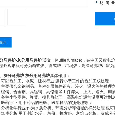
访 问 
简介
分马弗炉
-灰分用马弗炉
(英文：Muffle furnace)，在
据外观形状可分为箱式炉、管式炉、坩埚炉，高温马弗炉厂家为
、
灰分马弗炉
-灰分用马弗炉
具体作用：
 可以热加工、水泥、建材行业,进行小型工件的热加工或处理；
 主要供合金钢制品、各种金属机件正火、淬火、退火等热处理
 碳钢、合金钢、高锰钢、高铬钢等工件淬火、正火、退火、调
 各种小型零件、弹簧、模具热处理。高温电炉通常温度可达到18
 医药行业:用于药品的检验、医学样品的预处理等；
 分析化学行业:作为水质分析、环境分析等领域的样品处理.也
 煤质分析:用于测定水分、灰份、挥发份、灰熔点分析、灰成分