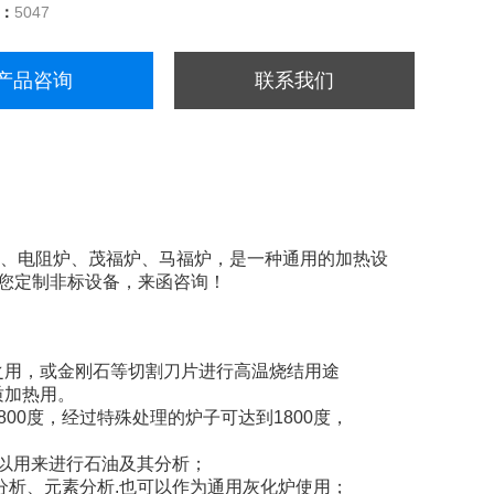
量：
5047
产品咨询
联系我们
中国又称电炉、电阻炉、茂福炉、马福炉，是一种通用的加热设
您定制非标设备，来函咨询！
之用，或金刚石等切割刀片进行高温烧结用途
质加热用。
00度，经过特殊处理的炉子可达到1800度，
可以用来进行石油及其分析；
分析、元素分析.也可以作为通用灰化炉使用；