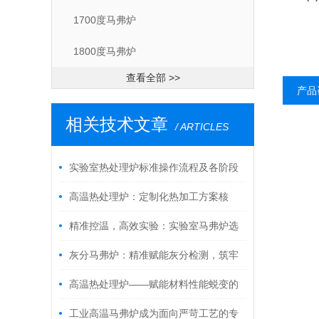
1700度马弗炉
1800度马弗炉
查看全部 >>
产品
相关技术文章
/ ARTICLES
实验室热处理炉标准操作流程及各阶段
关键注意事项
高温热处理炉：定制化热加工方案核
心，助力制造品质升级
精准控温，高效实验：实验室马弗炉选
购核心参数指南
灰分马弗炉：精准赋能灰分检测，筑牢
品质把控防线
高温热处理炉——赋能材料性能蜕变的
专业引擎
工业高温马弗炉成为面向严苛工艺的专