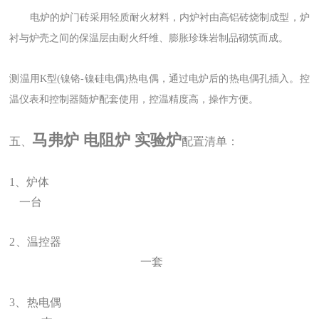
电炉的炉门砖采用轻质耐火材料，内炉衬由高铝砖烧制成型，炉
衬与炉壳之间的保温层由耐火纤维、膨胀珍珠岩制品砌筑而成。
测温用K型(镍铬-镍硅电偶)热电偶，通过电炉后的热电偶孔插入。控
温仪表和控制器随炉配套使用，控温精度高，操作方便。
马弗炉 电阻炉 实验炉
五、
配置清单：
1、炉体
一台
2、温控
器
一套
3、热电偶