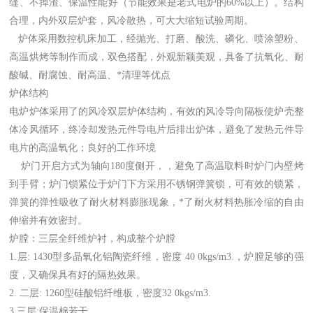
缝、不掉渣、保温性能好（节能效果是老式电炉的60%以上）。结构
合理，内外双层炉套，风冷散热，可大大缩短试验周期。
炉体采用数控机床加工，经抛光、打磨、酸洗、磷化、喷涂塑粉、
高温烘烤等制作而成，双色搭配，外观新颖美观，具备了抗氧化、耐
酸碱、耐腐蚀、耐高温、*清理等优点
炉体结构
电炉炉体采用了的风冷双层炉体结构，有效的风冷导向隔板使炉壳整
体冷风循环，终冷却发热元件导电片后排出炉体，避免了发热元件导
电片的高温氧化；良好的工作环境
炉门开启方式为轴向180度侧开，，避免了高温取料时炉门内壁烤
到手臂；炉门锁紧位于炉门下方采用不锈钢弹簧锁，可有效的锁紧，
弹簧的弹性吸收了耐火材料膨胀现象，*了耐火材料热胀冷缩的自由
伸缩并有效密封。
炉膛：三层全纤维炉衬，构成整个炉膛
1.层: 1430型多晶氧化铝陶瓷纤维，密度 40 0kgs/m3.，炉膛足够的强
度，又确保具有好的隔热效果。
2. 二层: 1260型硅酸铝纤维板，密度32 0kgs/m3.
3.三层:保温棉若干