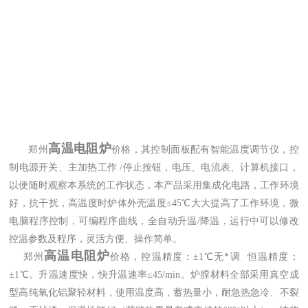
高温电阻炉
郑州
价格，其控制面板配有智能温度调节仪，控
制电源开关、主加热工作 /停止按钮，电压、电流表、计算机接口，
以便随时观察本系统的工作状态，本产品采用集成化电路，工作环境
好，抗干扰，高温度时炉体外壳温度≤45℃大大提高了工作环境，微
电脑程序控制，可编程序曲线，全自动升温/降温，运行中可以修改
控温参数及程序，灵活方便、操作简单。
高温电阻炉
郑州
价格，
控温精度：±1℃无*调 恒温精度：
±1℃。升温速度快，快升温速率≤45/min。炉膛材料全部采用真空成
型高纯氧化铝聚轻材料，使用温度高，蓄热量小，耐急热急冷、不裂