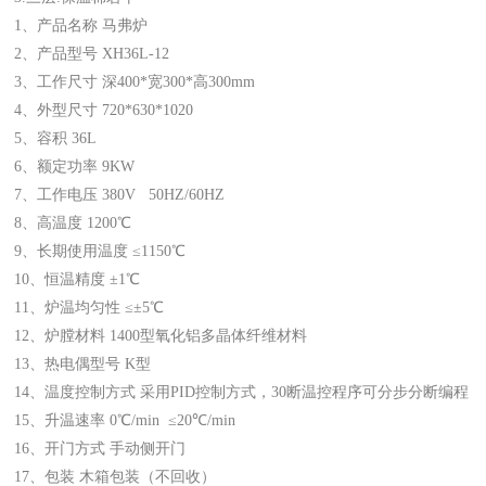
1、产品名称 马弗炉
2、产品型号
XH36L-12
3、工作尺寸 深400*宽300*高300mm
4、外型尺寸 720*630*1020
5、容积 36L
6、额定功率 9KW
7、工作电压 380V 50HZ/60HZ
8、高温度 1200℃
9、长期使用温度 ≤1150℃
10、恒温精度 ±1℃
11、炉温均匀性 ≤±5℃
12、炉膛材料 1400型氧化铝多晶体纤维材料
13、热电偶型号 K型
14、温度控制方式 采用PID控制方式，30断温控程序可分步分断编程
15、升温速率 0℃/min ≤20℃/min
16、开门方式 手动侧开门
17、包装 木箱包装（不回收）