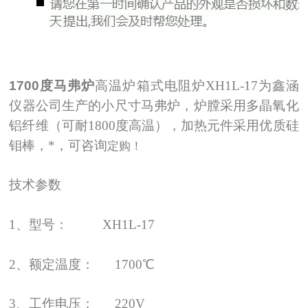
1700度马弗炉
高温炉箱式电阻炉
XH1L-17为鑫涵
仪器公司生产的小尺寸马弗炉，炉膛采用
多晶氧化
铝纤维（可耐1800度高温）
，加热元件采用优质硅
钼棒，*，可咨询
定购！
技术参数
1、型号： XH1L-17
2、额定温度： 1700℃
3、工作电压： 220V