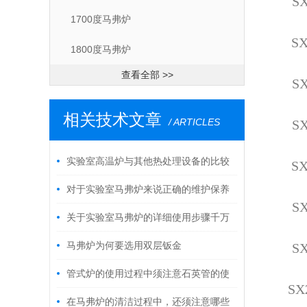
SX
1700度马弗炉
SX
1800度马弗炉
查看全部 >>
SX
相关技术文章
/ ARTICLES
SX
实验室高温炉与其他热处理设备的比较
SX
优点评估
对于实验室马弗炉来说正确的维护保养
SX
方法十分重要
关于实验室马弗炉的详细使用步骤千万
不要错过了
马弗炉为何要选用双层钣金
SX
管式炉的使用过程中须注意石英管的使
SX
用和维护
在马弗炉的清洁过程中，还须注意哪些