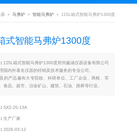
展示
>
马弗炉
>
智能马弗炉
> 125L箱式智能马弗炉1300度
L箱式智能马弗炉1300度
：
125L箱式智能马弗炉1300度郑州鑫涵仪器设备有限公司
理国内外著名仪器的经销及技术服务的专业公司。
及的产品遍布大专院校、科研单位、工厂企业、商检、军
、食品、超市、治金矿山、建筑、石油、路桥等行业。
：客户至上 诚信为本 开拓创新 成就
：成为*仪器供应商 开创一个全新的仪器时代
：
SX2-25-13A
：
生产厂家
：
2026-03-12