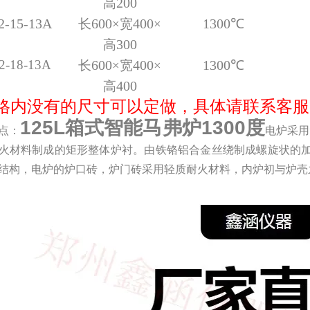
20
0
高
2-15-13A
6
00
4
00
1300
℃
长
×
宽
×
3
00
高
2-1
8
-13
A
6
00
4
00
1300
℃
长
×
宽
×
4
00
高
格内没有的尺寸可以定做，具体请联系客服
125L箱式智能马弗炉1300度
点：
电炉采用
火材料制成的矩形整体炉衬。由铁铬铝合金丝绕制成螺旋状的
结构，电炉的炉口砖，炉门砖采用轻质耐火材料，内炉初与炉壳