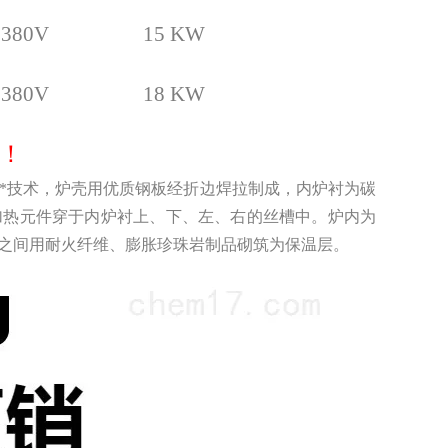
38
0
V
1
5
KW
38
0
V
18 KW
！
*技术，炉壳用优质钢板经折边焊拉制成，内炉衬为碳
加热元件穿于内炉衬上、下、左、右的丝槽中。炉内为
之间用耐火纤维、膨胀珍珠岩制品砌筑为保温层。