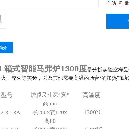
访 问 
简介
5L箱式智能马弗炉1300度
是分析实验室样品
退火、淬火等实验，以及其他需要高温的场合*的加热辅助
高温度
型号
炉膛尺寸深*宽*
高mm
1300
℃
2-
3
-13
A
2
0
0×
1
2
0×
长
宽
8
0
高