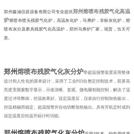
郑州熔喷布残胶气化高温
郑州鑫涵仪器设备有限公司专业提供
炉
熔喷布喷头残胶气化炉，高温灰化炉，马弗炉，非标灰化炉，熔
喷布灰分及磨具残胶气化高温炉，郑州马弗炉厂家，现货，当天可
发。
郑州
熔喷布残胶气化灰分炉
带超温报警装置采用整体
设计和人性化的菜单设计
，
采用了工业PID自整定控制技术，双屏高
亮度宽视窗数字显示，示值清晰、直观。微电脑智能控制，解决了温
度过冲等弊病，控温效果好。设定温度后，仪表自行控制加热输出，
控温精确而稳定。超温报警并自动切断加热输出。具有开机定时或到
设定温度后恒温开始计时功能。
郑州熔喷布残胶气化灰分炉
采用*技术，炉壳用优质