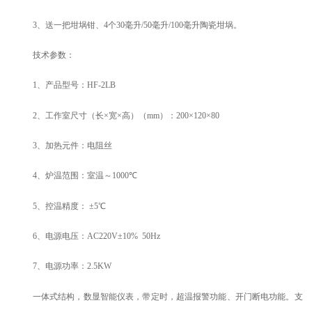
3、
送一把坩埚钳、
4个30毫升/50毫升/100毫升陶瓷坩埚。
技术参数：
1、产品型号：HF-2LB
2
、
工作室
尺寸（长×宽×高）（mm）：
20
0×
12
0×
8
0
3、加热元件：电阻丝
4
、炉温范围：室温～
1000
℃
5
、控温精度： ±5℃
6
、电源电压：AC220V±10% 50Hz
7
、电源功率：2
.5
KW
一体式结构，数显智能仪表，带定时，超温报警功能、开门断电功能。支