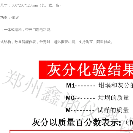
膛尺寸：
30
0*
200
*
12
0
mm
（长、宽、高）
机功率；
4
KW
置：一体式结构，带开门断电功能。
体式结构，数显智能仪表，带定时，超温报警功能。支持淘宝、阿里付款。