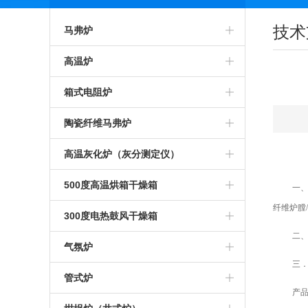
技术
马弗炉
智能马弗炉
高温炉
高温马弗炉
箱式预热炉
箱式电阻炉
箱式马弗炉
智能高温炉
高温箱式炉
陶瓷纤维马弗炉
节能马弗炉
工业高温炉
智能箱式炉
氧化锆烧结炉
高温灰化炉（灰分测定仪）
工业马弗炉
箱式高温炉
箱式沾火炉
陶瓷纤维箱式炉
高温灰化炉
500度高温烘箱干燥箱
一
纤维炉膛
一体马弗炉
高温实验炉
高温箱式电阻炉
陶瓷纤维高温炉
灰分测定仪
500度高温烘箱
300度电热鼓风干燥箱
二
实验室马弗炉
高温加热炉
中温箱式电阻炉
陶瓷纤维箱式电阻炉
煤炭灰分测定仪
烘箱
气氛炉
三
可编程马弗炉
高温煅烧炉
工业箱式电阻炉
陶瓷纤维高温电阻炉
塑料灰分测定仪
鼓风干燥箱
高温气氛炉
管式炉
产
硅碳棒马弗炉
硅碳棒高温炉
高温保温箱式炉
1000度陶瓷纤维马弗炉
石油灰分测定仪
恒温干燥箱
箱式气氛炉