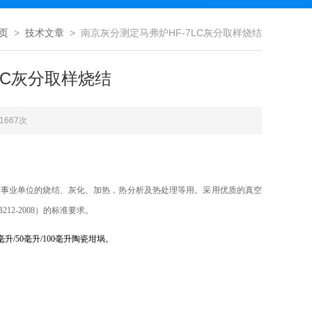
页
>
技术文章
> 南京灰分测定马弗炉HF-7LC灰分取样烧结
LC灰分取样烧结
1667次
企事业单位的烧结、
灰化、
加热，热分析及热处理等用。采用优质的真空
2-2008）的标准要求。
0毫升/50毫升/100毫升陶瓷坩埚。