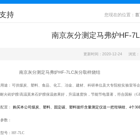
支持
您现在的位置：
首
南京灰分测定马弗炉HF-7
更新时间：2020-12-24
浏览：
南京灰分测定马弗炉HF-7LC灰分取样烧结
、用途：
可供煤炭、
塑料、
食品、
化工、冶金、建材、科研单位及大专院校实验室等
/耐火砖炉膛/高温莫来石炉膛
保温效果好，升温速度快，节能节电显著，符合国标（GB21
、配置：
购买本公司煤炭、
塑料
、固定碳、
塑料玻纤含量测定
仪送一把坩埚钳、
4个3
．参数：
品型号：
HF-7LC