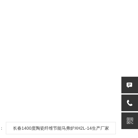
：
长春1400度陶瓷纤维节能马弗炉XH2L-14生产厂家