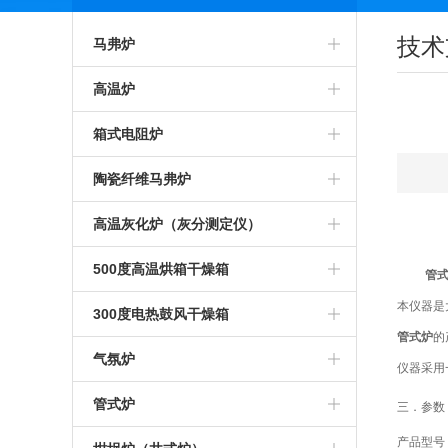
技术
马弗炉
智能马弗炉
高温炉
高温马弗炉
箱式预热炉
箱式电阻炉
箱式马弗炉
智能高温炉
高温箱式炉
陶瓷纤维马弗炉
节能马弗炉
工业高温炉
智能箱式炉
氧化锆烧结炉
高温灰化炉（灰分测定仪）
工业马弗炉
箱式高温炉
箱式沾火炉
陶瓷纤维箱式炉
高温灰化炉
500度高温烘箱干燥箱
管
本仪器是
一体马弗炉
高温实验炉
高温箱式电阻炉
陶瓷纤维高温炉
灰分测定仪
500度高温烘箱
300度电热鼓风干燥箱
管式
炉
的
实验室马弗炉
高温加热炉
中温箱式电阻炉
陶瓷纤维箱式电阻炉
煤炭灰分测定仪
烘箱
气氛炉
仪器采用
可编程马弗炉
高温煅烧炉
工业箱式电阻炉
陶瓷纤维高温电阻炉
塑料灰分测定仪
鼓风干燥箱
高温气氛炉
管式炉
三．参数
硅碳棒马弗炉
硅碳棒高温炉
高温保温箱式炉
1000度陶瓷纤维马弗炉
产品型号
石油灰分测定仪
恒温干燥箱
箱式气氛炉