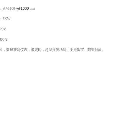
：
直径
100
×
长
1000
mm
；
6
KW
20V
000度
构，数显智能仪表，带定时，超温报警功能。支持淘宝、阿里付款。